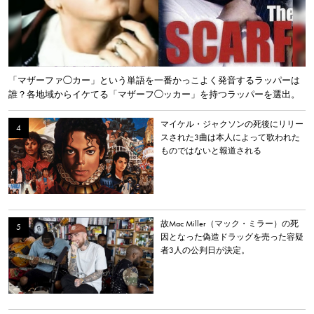
「マザーファ◯カー」という単語を一番かっこよく発音するラッパーは
誰？各地域からイケてる「マザーフ◯ッカー」を持つラッパーを選出。
マイケル・ジャクソンの死後にリリー
スされた3曲は本人によって歌われた
ものではないと報道される
故Mac Miller（マック・ミラー）の死
因となった偽造ドラッグを売った容疑
者3人の公判日が決定。