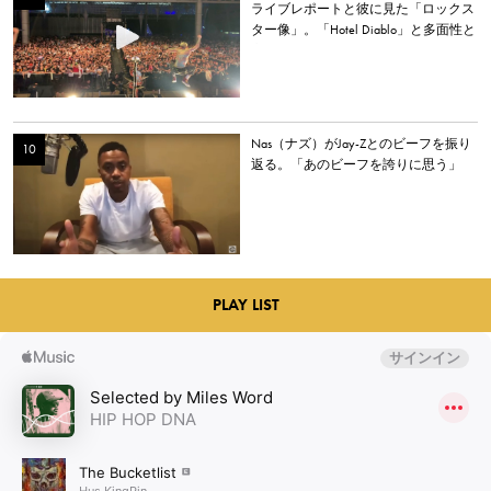
ライブレポートと彼に見た「ロックス
ター像」。「Hotel Diablo」と多面性と
心の居場所
Nas（ナズ）がJay-Zとのビーフを振り
返る。「あのビーフを誇りに思う」
PLAY LIST