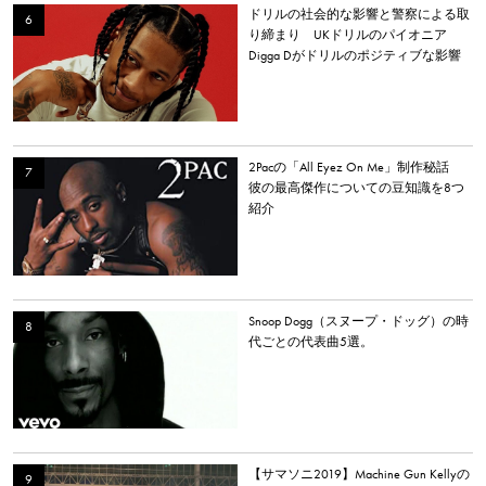
ドリルの社会的な影響と警察による取
り締まり UKドリルのパイオニア
Digga Dがドリルのポジティブな影響
について語る
2Pacの「All Eyez On Me」制作秘話
彼の最高傑作についての豆知識を8つ
紹介
Snoop Dogg（スヌープ・ドッグ）の時
代ごとの代表曲5選。
【サマソニ2019】Machine Gun Kellyの