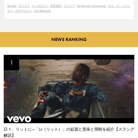
Gorillaz
ゴリラズ
インタビュー
制作秘話
ラッパー
Del The Funky Homosapien
デル・ザ・ファン
キー・ホモサピエン
Clint Eastwood
NEWS RANKING
日々、リットに—「Lit（リット）」の起源と意味と用例を紹介【スラング
解説】