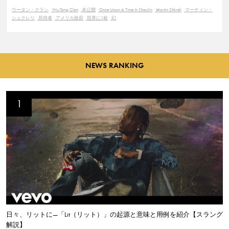
ウータン・クラン
Wu-Tang Clan
未公開
Once Upon A Time In Shaolin
Martin Shkreli
マーティン・
シュクレリ
所持者
アメリカ政府
世界に1枚
幻
NEWS RANKING
日々、リットに—「Lit（リット）」の起源と意味と用例を紹介【スラング
解説】