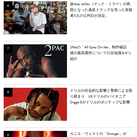
故Mac Miller（マック・ミラー）の死
因となった偽造ドラッグを売った容疑
者3人の公判日が決定。
2Pacの「All Eyez On Me」制作秘話
彼の最高傑作についての豆知識を8つ
紹介
ドリルの社会的な影響と警察による取
り締まり UKドリルのパイオニア
Digga Dがドリルのポジティブな影響
について語る
カニエ・ウェストの「Stronger」が