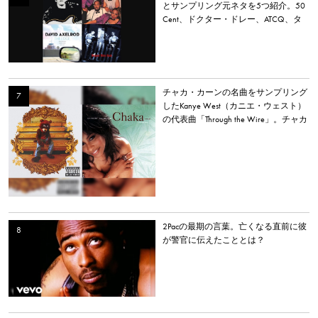
とサンプリング元ネタを5つ紹介。50
Cent、ドクター・ドレー、ATCQ、タ
イラー・ザ・クリエイターなど
チャカ・カーンの名曲をサンプリング
したKanye West（カニエ・ウェスト）
の代表曲「Through the Wire」。チャカ
本人は「嫌いだった」と明かす。
2Pacの最期の言葉。亡くなる直前に彼
が警官に伝えたこととは？