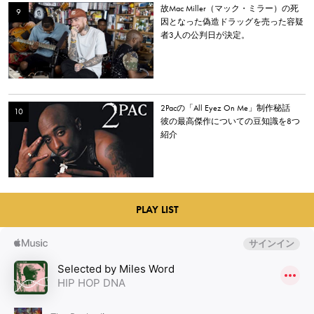
故Mac Miller（マック・ミラー）の死
因となった偽造ドラッグを売った容疑
者3人の公判日が決定。
2Pacの「All Eyez On Me」制作秘話
彼の最高傑作についての豆知識を8つ
紹介
PLAY LIST