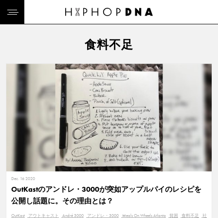
食料不足
Dec. 16 2020
OutKastのアンドレ・3000が突如アップルパイのレシピを
公開し話題に。その理由とは？
OutKast
アウトキャスト
André 3000
アンドレ・3000
Meals On Wheels Atlanta
貧困
食料不足
社