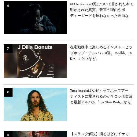
XXXTentacionの死について書かれた本で
明かされた真実。殺害の理由やボ
ディーガードを雇わなかった理由な
ど。
在宅勤務中に楽しめるインスト・ヒッ
プホップ・アルバム10選。Madlib、Dr.
Dre、J Dillaなど。
Tame Impalaはなぜヒップホップアー
ティストに愛されるのか？コラボ実績
と最新アルバム『The Slow Rush』から
理由を探る
【スラング解説】滴るほどにイケて