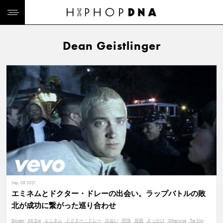
Dean Geistlinger
Sep. 08 2021
エミネムとドクター・ドレーの出会い。ラップバトルの敗
北が成功に繋がった巡り合わせ
Eminem
DR.Dre
エミネム
ドクター・ドレー
出会い
関係
発掘
きっかけ
Otherwize
The Slim