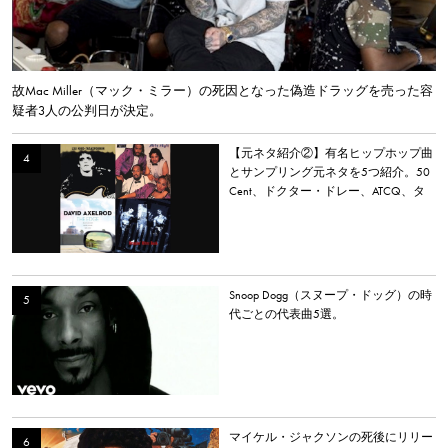
故Mac Miller（マック・ミラー）の死因となった偽造ドラッグを売った容
疑者3人の公判日が決定。
【元ネタ紹介②】有名ヒップホップ曲
とサンプリング元ネタを5つ紹介。50
Cent、ドクター・ドレー、ATCQ、タ
イラー・ザ・クリエイターなど
Snoop Dogg（スヌープ・ドッグ）の時
代ごとの代表曲5選。
マイケル・ジャクソンの死後にリリー