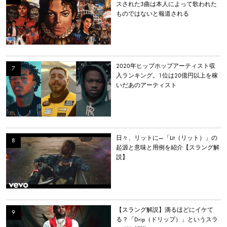
スされた3曲は本人によって歌われた
ものではないと報道される
2020年ヒップホップアーティスト収
入ランキング。1位は20億円以上を稼
いだあのアーティスト
日々、リットに—「Lit（リット）」の
起源と意味と用例を紹介【スラング解
説】
【スラング解説】滴るほどにイケて
る？「Drip（ドリップ）」というスラ