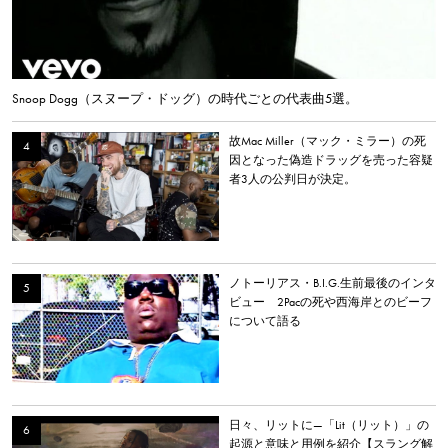
Snoop Dogg（スヌープ・ドッグ）の時代ごとの代表曲5選。
故Mac Miller（マック・ミラー）の死
因となった偽造ドラッグを売った容疑
者3人の公判日が決定。
ノトーリアス・B.I.G.生前最後のインタ
ビュー 2Pacの死や西海岸とのビーフ
について語る
日々、リットに—「Lit（リット）」の
起源と意味と用例を紹介【スラング解