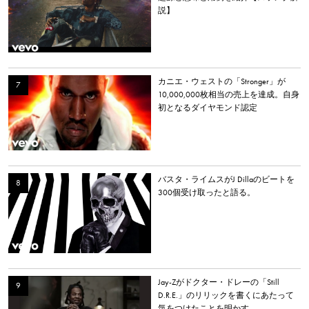
説】
カニエ・ウェストの「Stronger」が
10,000,000枚相当の売上を達成。自身
初となるダイヤモンド認定
バスタ・ライムスがJ Dillaのビートを
300個受け取ったと語る。
Jay-Zがドクター・ドレーの「Still
D.R.E.」のリリックを書くにあたって
気をつけたことを明かす。