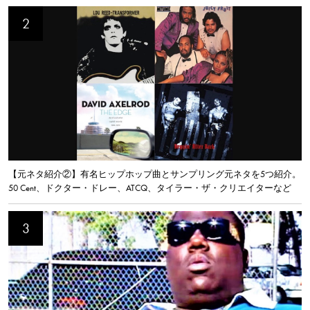
【元ネタ紹介②】有名ヒップホップ曲とサンプリング元ネタを5つ紹介。
50 Cent、ドクター・ドレー、ATCQ、タイラー・ザ・クリエイターなど