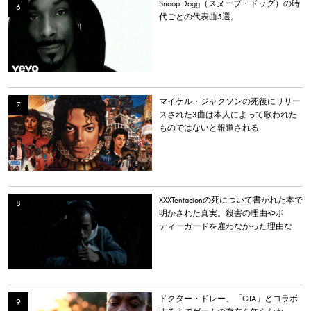
Snoop Dogg（スヌープ・ドッグ）の時
代ごとの代表曲5選。
マイケル・ジャクソンの死後にリリー
スされた3曲は本人によって歌われた
ものではないと報道される
XXXTentacionの死について書かれた本で
明かされた真実。殺害の理由やボ
ディーガードを雇わなかった理由な
ど。
ドクター・ドレー、「GTA」とコラボ