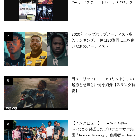
Cent、ドクター・ドレー、ATCQ、タ
イラー・ザ・クリエイターなど
2020年ヒップホップアーティスト収
入ランキング。1位は20億円以上を稼
いだあのアーティスト
日々、リットに—「Lit（リット）」の
起源と意味と用例を紹介【スラング解
説】
【インタビュー】Juice WRLDやiann
diorなどを発掘したプロデューサー集
団「Internet Money」。創業者Taz Taylor