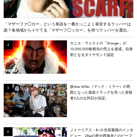
「マザーファ◯カー」という単語を一番かっこよく発音するラッパーは
誰？各地域からイケてる「マザーフ◯ッカー」を持つラッパーを選出。
カニエ・ウェストの「Stronger」が
10,000,000枚相当の売上を達成。自身
初となるダイヤモンド認定
故Mac Miller（マック・ミラー）の死
因となった偽造ドラッグを売った容疑
者3人の公判日が決定。
ノトーリアス・B.I.G.生前最後のインタ
ビュー 2Pacの死や西海岸とのビーフ