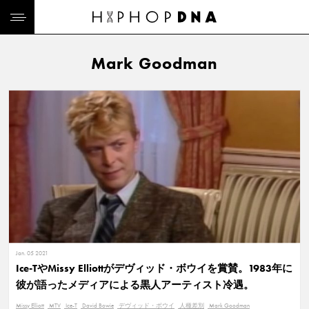
Mark Goodman
Jan. 05 2021
Ice-TやMissy Elliottがデヴィッド・ボウイを賞賛。1983年に
彼が語ったメディアによる黒人アーティスト冷遇。
Missy Elliott
MTV
Ice-T
David Bowie
デヴィッド・ボウイ
人種差別
Mark Goodman