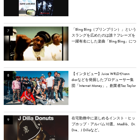
イラー・ザ・クリエイターなど
「Bling Bling（ブリンブリン）」という
スラングを広めたのは誰？フレーズを
一躍有名にした楽曲「Bling Bling」につ
いて解説。
【インタビュー】Juice WRLDやiann
diorなどを発掘したプロデューサー集
団「Internet Money」。創業者Taz Taylor
が新アルバム、プロデュース、音楽業
界について語る。
在宅勤務中に楽しめるインスト・ヒッ
プホップ・アルバム10選。Madlib、Dr.
Dre、J Dillaなど。