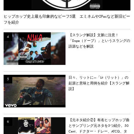
ヒップホップ史上最も印象的なビーフ5選 エミネムや2Pacなど新旧ビー
フを紹介
【スラング解説】文脈に注意！
「Dope（ドープ）」というスラングの
語源などを解説
日々、リットに—「Lit（リット）」の
起源と意味と用例を紹介【スラング解
説】
【元ネタ紹介②】有名ヒップホップ曲
とサンプリング元ネタを5つ紹介。50
Cent、ドクター・ドレー、ATCQ、タ