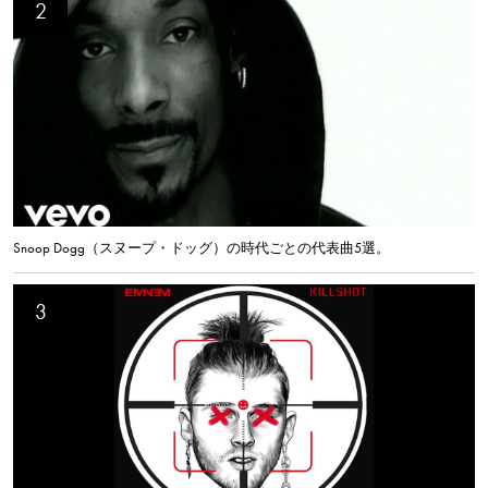
Snoop Dogg（スヌープ・ドッグ）の時代ごとの代表曲5選。