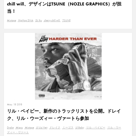
chill will、デザインはTSUNE（NOZLE GRAPHICS）が担
当！
Mixtape
HipHop DNA
DJ Iku
cherry chill will.
TSUNE
May. 18 2018
リル・ベイビー、新作のトラックリストを公開。ドレイ
ク、リル・ウーズィー・ヴァートら参加
Drake
Migos
Mixtape
Lil Uzi Vert
ドレイク
ミーゴス
Lil Baby
リル・ベイビー
リル・ウー
ズィー・ヴァート