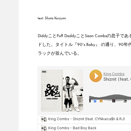
text: Shota Koizumi
DiddyことPuff DaddyことSean Combsの息
ドした。タイトル『90’s Baby』 の通り、9
ラックが並んでいる。