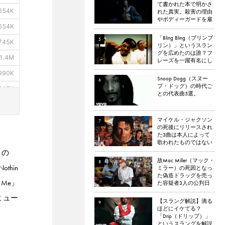
て書かれた本で明かさ
れた真実。殺害の理由
やボディーガードを雇
わなかった理由など。
「Bling Bling（ブリンブ
リン）」というスラン
グを広めたのは誰？フ
レーズを一躍有名にし
た楽曲「Bling Bling」に
ついて解説。
Snoop Dogg（スヌー
プ・ドッグ）の時代ご
との代表曲5選。
マイケル・ジャクソン
の死後にリリースされ
た3曲は本人によって
歌われたものではない
と報道される
目の
故Mac Miller（マック・
othin
ミラー）の死因となっ
た偽造ドラッグを売っ
e Me」
た容疑者3人の公判日
が決定。
のミュー
【スラング解説】滴る
ほどにイケてる？
「Drip（ドリップ）」
というスラングを解説