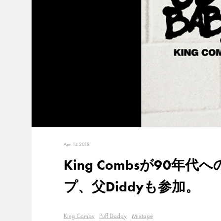
Apr. 14 2018
King Combsが90
プ、父Diddyも参加。
King Combs
Puff Daddy
Mixtape