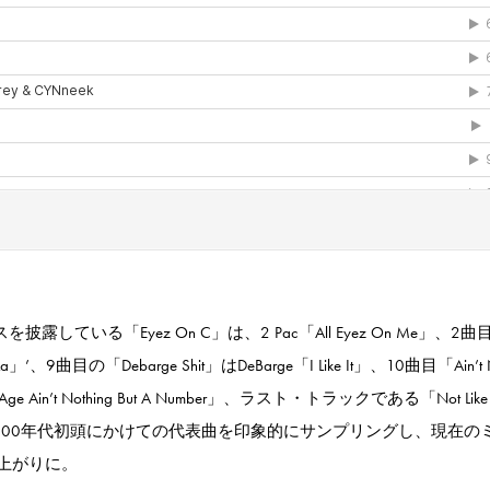
露している「Eyez On C」は、2 Pac「All Eyez On Me」、2曲
e-La」’、9曲目の「Debarge Shit」はDeBarge「I Like It」、10曲目「Ain’t N
yah「Age Ain’t Nothing But A Number」、ラスト・トラックである「Not Lik
90年代から2000年代初頭にかけての代表曲を印象的にサンプリングし、現在
上がりに。