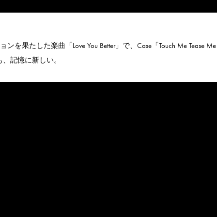
した楽曲「Love You Better」で、Case「Touch Me Tease Me fe
いたことも、記憶に新しい。