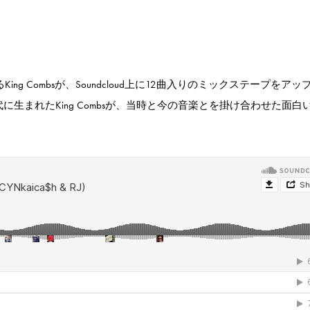
子であるKing Combsが、Soundcloud上に12曲入りのミックステープをア
0年代に生まれたKing Combsが、当時と今の音楽とを掛け合わせた面白