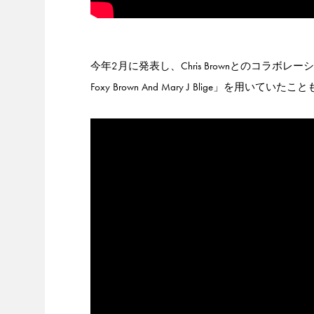
今年2月に発表し、Chris Brownとのコラボレーションを果た
Foxy Brown And Mary J Blige」を用いて