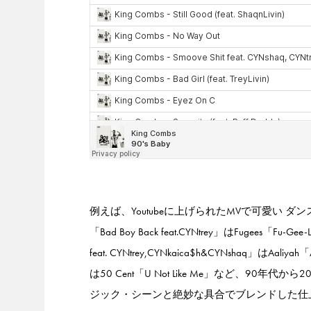
例えば、Youtubeに上げられたMVで可愛い ダンスを披
「Bad Boy Back feat.CYNtrey」はFugees「Fu-Ge
feat. CYNtrey,CYNkaica$h&CYNshaq」はAali
は50 Cent「U Not Like Me」など、
ジック・シーンと絶妙な具合でブレンドした仕