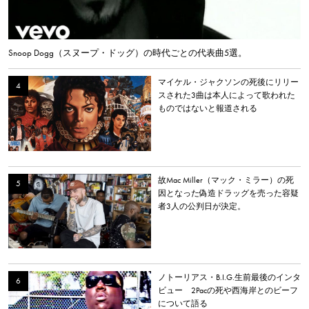
Snoop Dogg（スヌープ・ドッグ）の時代ごとの代表曲5選。
マイケル・ジャクソンの死後にリリー
スされた3曲は本人によって歌われた
ものではないと報道される
故Mac Miller（マック・ミラー）の死
因となった偽造ドラッグを売った容疑
者3人の公判日が決定。
ノトーリアス・B.I.G.生前最後のインタ
ビュー 2Pacの死や西海岸とのビーフ
について語る