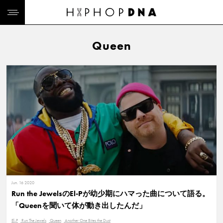
Queen
Jun. 16 2020
Run the JewelsのEl-Pが幼少期にハマった曲について語る。
「Queenを聞いて体が動き出したんだ」
El-P
Run The Jewels
Queen
Another One Bites the Dust