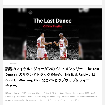
Apr. 30 2020
話題のマイケル・ジョーダンのドキュメンタリー「The Last
Dance」のサウンドトラックを紹介。Eric B. & Rakim、LL
Cool J、Wu-Tang Clanなど90sヒップホップをフィー
チャー。
LL Cool J
Pusha T
NBA
Wu-Tang Clan
ドキュメンタリー
Busta Rhymes
The Notorious B.I.G.
DMX
Netflix
Big Daddy Kane
Eric B. & Rakim
big pun
Mobb Deep
Michael Jordan
The Alan Parsons Project
Queen
Chicago Bulls
The Last Dance
サウンドトラック
マイケル・ジョーダン