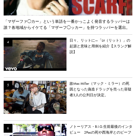
「マザーファ◯カー」という単語を一番かっこよく発音するラッパーは
誰？各地域からイケてる「マザーフ◯ッカー」を持つラッパーを選出。
日々、リットに—「Lit（リット）」の
起源と意味と用例を紹介【スラング解
説】
故Mac Miller（マック・ミラー）の死
因となった偽造ドラッグを売った容疑
者3人の公判日が決定。
ノトーリアス・B.I.G.生前最後のインタ
ビュー 2Pacの死や西海岸とのビーフ