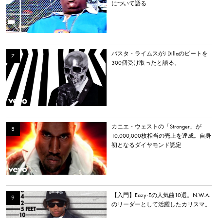
について語る
バスタ・ライムスがJ Dillaのビートを
300個受け取ったと語る。
カニエ・ウェストの「Stronger」が
10,000,000枚相当の売上を達成。自身
初となるダイヤモンド認定
【入門】Eazy-Eの人気曲10選。N.W.A.
のリーダーとして活躍したカリスマ。