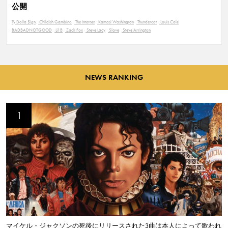
公開
Ty Dolla $ign
Childish Gambino
The Internet
Kamasi Washington
Thundercat
Louis Cole
BADBADNOTGOOD
Lil B
Zack Fox
Steve Lacy
Slave
Steve Arrington
NEWS RANKING
マイケル・ジャクソンの死後にリリースされた3曲は本人によって歌われ