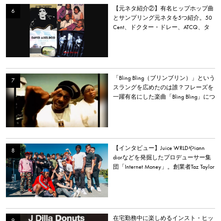
【元ネタ紹介②】有名ヒップホップ曲
とサンプリング元ネタを5つ紹介。50
Cent、ドクター・ドレー、ATCQ、タ
イラー・ザ・クリエイターなど
「Bling Bling（ブリンブリン）」という
スラングを広めたのは誰？フレーズを
一躍有名にした楽曲「Bling Bling」につ
いて解説。
【インタビュー】Juice WRLDやiann
diorなどを発掘したプロデューサー集
団「Internet Money」。創業者Taz Taylor
が新アルバム、プロデュース、音楽業
界について語る。
在宅勤務中に楽しめるインスト・ヒッ