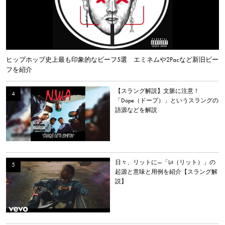
ヒップホップ史上最も印象的なビーフ5選 エミネムや2Pacなど新旧ビー
フを紹介
【スラング解説】文脈に注意！
「Dope（ドープ）」というスラングの
語源などを解説
日々、リットに—「Lit（リット）」の
起源と意味と用例を紹介【スラング解
説】