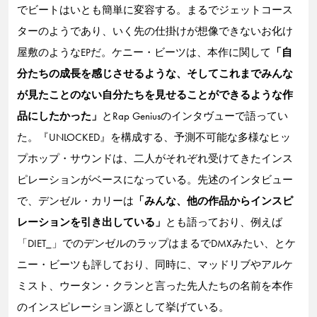
でビートはいとも簡単に変容する。まるでジェットコース
ターのようであり、いく先の仕掛けが想像できないお化け
屋敷のようなEPだ。ケニー・ビーツは、本作に関して
「自
分たちの成長を感じさせるような、そしてこれまでみんな
が見たことのない自分たちを見せることができるような作
品にしたかった」
とRap Geniusのインタヴューで語ってい
た。『UNLOCKED』を構成する、予測不可能な多様なヒッ
プホップ・サウンドは、二人がそれぞれ受けてきたインス
ピレーションがベースになっている。先述のインタビュー
で、デンゼル・カリーは
「みんな、他の作品からインスピ
レーションを引き出している」
とも語っており、例えば
「DIET_」でのデンゼルのラップはまるでDMXみたい、とケ
ニー・ビーツも評しており、同時に、マッドリブやアルケ
ミスト、ウータン・クランと言った先人たちの名前を本作
のインスピレーション源として挙げている。