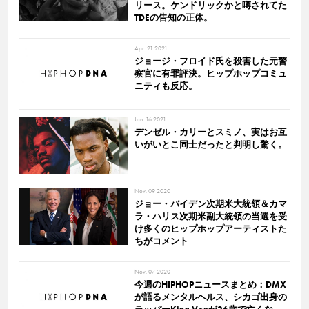
リース。ケンドリックかと噂されてた
TDEの告知の正体。
Apr. 21 2021
ジョージ・フロイド氏を殺害した元警
察官に有罪評決。ヒップホップコミュ
ニティも反応。
Jan. 16 2021
デンゼル・カリーとスミノ、実はお互
いがいとこ同士だったと判明し驚く。
Nov. 09 2020
ジョー・バイデン次期米大統領＆カマ
ラ・ハリス次期米副大統領の当選を受
け多くのヒップホップアーティストた
ちがコメント
Nov. 07 2020
今週のHIPHOPニュースまとめ：DMX
が語るメンタルヘルス、シカゴ出身の