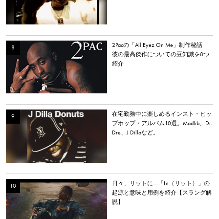
いて解説。
2Pacの「All Eyez On Me」制作秘話
彼の最高傑作についての豆知識を8つ
紹介
在宅勤務中に楽しめるインスト・ヒッ
プホップ・アルバム10選。Madlib、Dr.
Dre、J Dillaなど。
日々、リットに—「Lit（リット）」の
起源と意味と用例を紹介【スラング解
説】