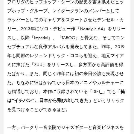
フロリダのヒップホップ・シーンの歴史を書き換えたヒッ
プホップ・グループ、レイダークランのメンバーとして
ラッパーとしてのキャリアをスタートさせたデンゼル・カ
リー。2013年にソロ・デビュー作『Nostalgic 64』をリリー
スし、以降『Imperial』、『TABOO』と骨太な、そしてコン
セプチュアルな良作アルバムを発表してきた。昨年、2019
年も同郷のレジェンドリック・ロスらを迎え、地元マイア
ミに捧げた『ZUU』をリリースし、多方面から高評価を得
たばかり。また、同じく昨年には初の来日公演も実現させ
た。ちなみに彼はかねてから日本のアニメやカルチャーに
も精通しており、本作に収録されている「DIET_」でも
「俺
は“イチバン”、日本から飛び出してきた」
というリリック
を見つけることができるほど。
一方、バークリー音楽院でジャズギターと音楽ビジネスを