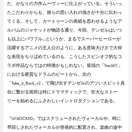
た、かなりの力作ムーヴィーに仕上がっている。そういっ
たこだわりからも、彼らの思い入れの強さが十分に伝わっ
てくる。そして、カートゥーンの表紙を思わせるようなア
ルバムのジャケットが物語る通り、今回、デンゼルはいつ
も以上にパワフル…というか、まるでスーパーヒーローが
活躍するアニメの主人公のように、ある意味大げさで大仰
な表現をちりばめているのも、こうしたスピンオフ的なコ
ラボ作品ならではの特徴かもしれない。冒頭の「Track01」
における硬質なドラムのビートから、次の
「Take_it_Back_v2」で飛び出すデンゼルのアツいスピット具
合に繋がる箇所は特にドラマティックで、壮大なストー
リーを始めるにふさわしいイントロダクションである。
『UNLOCKED』ではスクリューされたヴォーカルや、時に
早回しされたヴォーカルが突発的に配置され、楽曲の途中