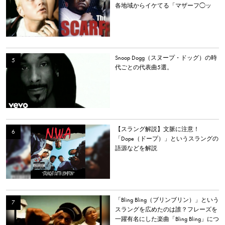
各地域からイケてる「マザーフ◯ッ
カー」を持つラッパーを選出。
Snoop Dogg（スヌープ・ドッグ）の時
代ごとの代表曲5選。
【スラング解説】文脈に注意！
「Dope（ドープ）」というスラングの
語源などを解説
「Bling Bling（ブリンブリン）」という
スラングを広めたのは誰？フレーズを
一躍有名にした楽曲「Bling Bling」につ