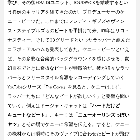
学び、その後EDM DJユニット、LOUDPVCKを結成するとい
う異例のキャリアを経てきたのが、プロデューサーのケ
ニー・ビーツだ。これまでにフレディ・ギブズやヴィン
ス・ステイプルズらのビートを手掛けて来、昨年はリコ・
ナスティー、そして03グリードといったラッパーと組んだ
コラボ・アルバムも発表してきた。ケニー・ビーツといえ
ば、その多彩な音楽的バックグラウンドを感じさせる、変
幻自在でときに奇抜なビートが特徴的だ。彼が様々なラッ
パーらとフリースタイル音源をレコーディングしていく
YouTubeシリーズ「The Cave」を見ると、ケニーはまず、
ラッパーたちに「どんなビートが欲しい？」と要望を聞い
ていく。例えばドージャ・キャットは
「ハードだけど
キュートなビート」
、キー！は
「ニューオーリンズっぽい
ヤツ」
とその場でケニーに希望を伝える。すると、ケニー
の機材からは瞬時にそのヴァイブに合わせたビートが飛び