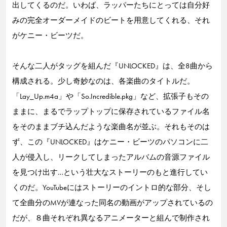
出してくるのだ。いわば、ラッパーたちにとっては自分好
みの完全オーダーメイドのビートを用意してくれる、それ
がケニー・ビーツだ。
そんな二人がタッグを組んだ『UNLOCKED』は、全8曲から
構成される。少し奇妙なのは、各楽曲のタイトルだ。
「Lay_Up.m4a」や「So.Incredible.pkg」など、拡張子もその
ままに、まるでラップトップに保存されているファイル名
をそのままブチ込んだような楽曲名が並ぶ。それもそのは
ず、この『UNLOCKED』はケニー・ビーツのパソコンに二
人が侵入し、リークしてしまったアルバムの音源ファイル
を見つけ出す…という壮大なストーリーのもと進行してい
くのだ。YouTubeにはストーリーのイントロ的な部分、そし
て全曲分のMVが連なった同名の動画がアップされているの
だが、８曲それぞれ異なるアニメーターと組んで制作され