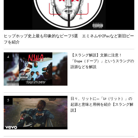
ヒップホップ史上最も印象的なビーフ5選 エミネムや2Pacなど新旧ビー
フを紹介
【スラング解説】文脈に注意！
「Dope（ドープ）」というスラングの
語源などを解説
日々、リットに—「Lit（リット）」の
起源と意味と用例を紹介【スラング解
説】