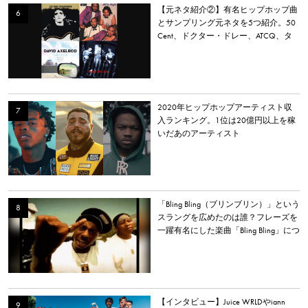
【元ネタ紹介②】有名ヒップホップ曲
とサンプリング元ネタを5つ紹介。50
Cent、ドクター・ドレー、ATCQ、タ
イラー・ザ・クリエイターなど
2020年ヒップホップアーティスト収
入ランキング。1位は20億円以上を稼
いだあのアーティスト
「Bling Bling（ブリンブリン）」という
スラングを広めたのは誰？フレーズを
一躍有名にした楽曲「Bling Bling」につ
いて解説。
【インタビュー】Juice WRLDやiann