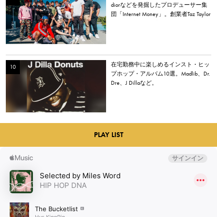
diorなどを発掘したプロデューサー集
団「Internet Money」。創業者Taz Taylor
が新アルバム、プロデュース、音楽業
界について語る。
在宅勤務中に楽しめるインスト・ヒッ
プホップ・アルバム10選。Madlib、Dr.
Dre、J Dillaなど。
PLAY LIST