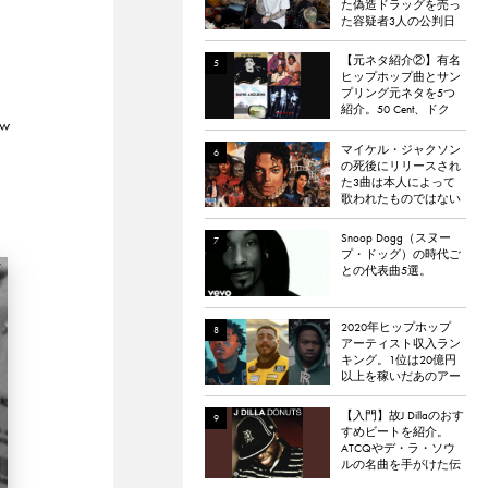
た偽造ドラッグを売っ
た容疑者3人の公判日
ま
が決定。
【元ネタ紹介②】有名
ヒップホップ曲とサン
プリング元ネタを5つ
紹介。50 Cent、ドク
w
ター・ドレー、
ATCQ、タイラー・
マイケル・ジャクソン
ザ・クリエイターなど
の死後にリリースされ
た3曲は本人によって
歌われたものではない
と報道される
Snoop Dogg（スヌー
プ・ドッグ）の時代ご
との代表曲5選。
2020年ヒップホップ
アーティスト収入ラン
キング。1位は20億円
以上を稼いだあのアー
ティスト
【入門】故J Dillaのおす
すめビートを紹介。
ATCQやデ・ラ・ソウ
ルの名曲を手がけた伝
説のプロデューサー