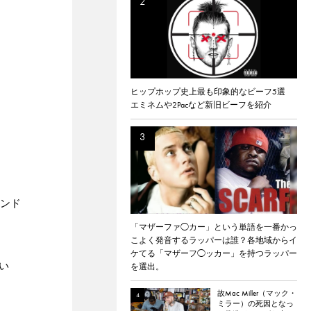
ヒップホップ史上最も印象的なビーフ5選
エミネムや2Pacなど新旧ビーフを紹介
ランド
「マザーファ◯カー」という単語を一番かっ
こよく発音するラッパーは誰？各地域からイ
ケてる「マザーフ◯ッカー」を持つラッパー
い
を選出。
故Mac Miller（マック・
ミラー）の死因となっ