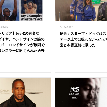
 14 2022
Feb. 14 2022
トリビア】Jay-Zの有名な
結果：スヌープ・ドッグはス
ダイヤ」ハンドサインは誰の
テージ上では吸わなかったが
の？ ハンドサインが原因で
室と本番直前に吸った
ロレスラーに訴えられた過去