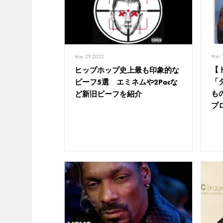
Mar.
Mar. 29 2022
【
ヒップホップ史上最も印象的な
「
ビーフ5選 エミネムや2Pacな
も
ど新旧ビーフを紹介
プ