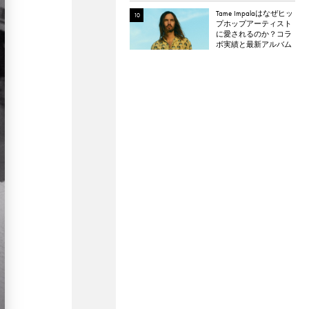
Tame Impalaはなぜヒッ
プホップアーティスト
に愛されるのか？コラ
ボ実績と最新アルバム
『The Slow Rush』から
理由を探る