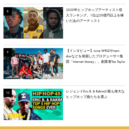
2020年ヒップホップアーティスト収
入ランキング。1位は20億円以上を稼
いだあのアーティスト
【インタビュー】Juice WRLDやiann
diorなどを発掘したプロデューサー集
団「Internet Money」。創業者Taz Taylor
が新アルバム、プロデュース、音楽業
界について語る。
レジェンドEric B. & Rakimが最も偉大な
ヒップホップ曲たちを選ぶ