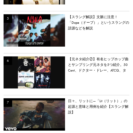
【スラング解説】文脈に注意！
「Dope（ドープ）」というスラングの
語源などを解説
【元ネタ紹介②】有名ヒップホップ曲
とサンプリング元ネタを5つ紹介。50
Cent、ドクター・ドレー、ATCQ、タ
イラー・ザ・クリエイターなど
日々、リットに—「Lit（リット）」の
起源と意味と用例を紹介【スラング解
説】