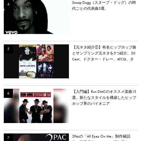
Snoop Dogg（スヌープ・ドッグ）の時
代ごとの代表曲5選。
【元ネタ紹介②】有名ヒップホップ曲
とサンプリング元ネタを5つ紹介。50
Cent、ドクター・ドレー、ATCQ、タ
イラー・ザ・クリエイターなど
【入門編】Run DMCのオススメ楽曲15
選。新たなスタイルを構築したヒップ
ホップ界のパイオニア
2Pacの「All Eyez On Me」制作秘話