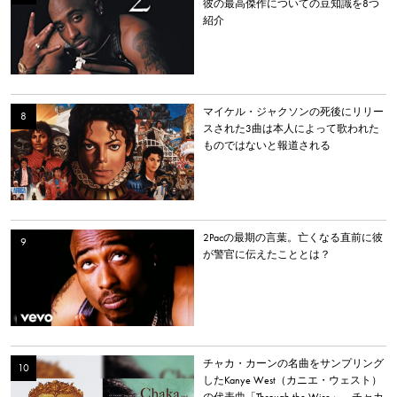
彼の最高傑作についての豆知識を8つ
紹介
マイケル・ジャクソンの死後にリリー
スされた3曲は本人によって歌われた
ものではないと報道される
2Pacの最期の言葉。亡くなる直前に彼
が警官に伝えたこととは？
チャカ・カーンの名曲をサンプリング
したKanye West（カニエ・ウェスト）
の代表曲「Through the Wire」。チャカ