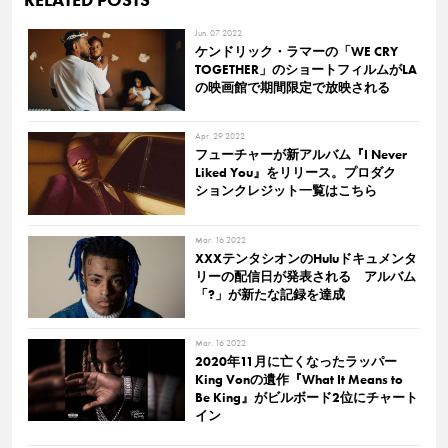
Jun. 07 2022
ケンドリック・ラマーの「WE CRY
TOGETHER」のショートフィルムがLA
の映画館で期間限定で放映される
Apr. 29 2022
フューチャーが新アルバム『I Never
Liked You』をリリース。プロダク
ションクレジット一覧はこちら
Mar. 16 2022
XXXテンタシオンのHuluドキュメンタ
リーの配信日が発表される アルバム
「?」が新たな記録を達成
Mar. 16 2022
2020年11月に亡くなったラッパー
King Vonの遺作『What It Means to
Be King』がビルボード2位にチャート
イン