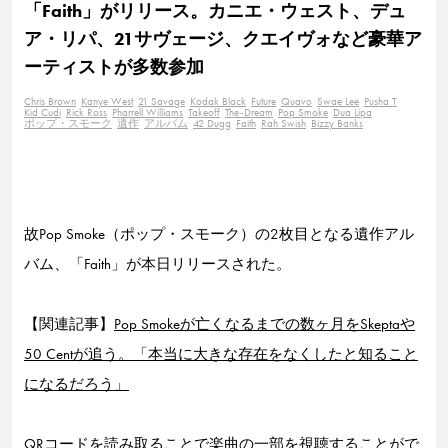
「Faith」がリリース。カニエ・ウェスト、デュ
ア・リパ、21サヴェージ、クエイヴォなど豪華ア
ーティストが多数参加
Chris Brown
Kanye West
21 Savage
Kodak Black
Future
Quavo
Swae Lee
Pusha T
Kid Cudi
Rick Ross
Pharrell Williams
Takeoff
The-Dream
Pop Smoke
Dua Lipa
ポップ・スモーク
遺作
アルバム
42 Dugg
Faith
Rah Swish
Bizzy Banks
故Pop Smoke（ポップ・スモーク）の2枚目となる遺作アル
バム、「Faith」が本日リリースされた。
【関連記事】
Pop Smokeが亡くなるまでの数ヶ月をSkeptaや
50 Centが追う。「本当に大きな存在をなくしたと知ること
になるだろう」
QRコードを読み取ることで楽曲の一部を視聴することがで