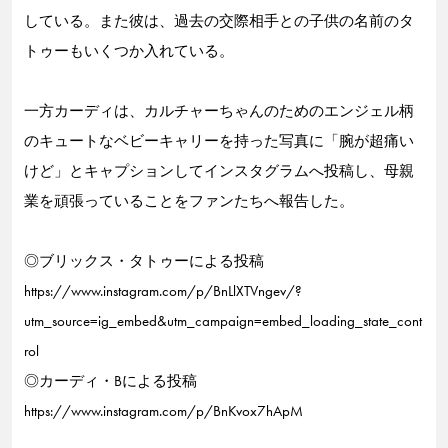
している。また彼は、過去の交際相手との子供の名前のタ
トゥーもいくつか入れている。
一方カーディは、カルチャーちゃんのためのエンジェル柄
のキュートなベビーキャリーを持った写真に「腕が超痛い
けど」とキャプションしてインスタグラムへ投稿し、母親
業を頑張っていることをファンたちへ報告した。
◎ブリックス・タトゥーによる投稿
https://www.instagram.com/p/BnLlXTVngev/?
utm_source=ig_embed&utm_campaign=embed_loading_state_cont
rol
◎カーディ・Bによる投稿
https://www.instagram.com/p/BnKvox7hApM