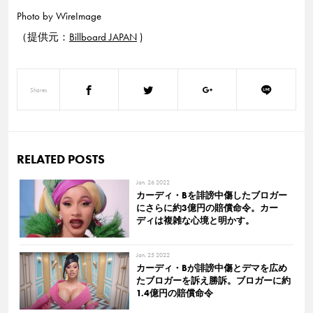
Photo by
WireImage
（提供元：
Billboard JAPAN
)
Shares
RELATED POSTS
Jan. 26 2022
カーディ・Bを誹謗中傷したブロガー
にさらに約3億円の賠償命令。カー
ディは複雑な心境と明かす。
Jan. 25 2022
カーディ・Bが誹謗中傷とデマを広め
たブロガーを訴え勝訴。ブロガーに約
1.4億円の賠償命令