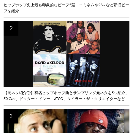
ヒップホップ史上最も印象的なビーフ5選 エミネムや2Pacなど新旧ビー
フを紹介
【元ネタ紹介②】有名ヒップホップ曲とサンプリング元ネタを5つ紹介。
50 Cent、ドクター・ドレー、ATCQ、タイラー・ザ・クリエイターなど