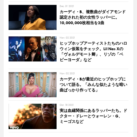
Dec. 01 2021
カーディ・B、複数曲がダイアモンド
認定された初の女性ラッパーに。
10,000,000枚相当を2曲
Nov. 02 2021
ヒップホップアーティストたちのハロ
ウィン仮装をチェック。Lil Nas Xの
「ヴォルデモート卿」、リゾの「ベ
ビーヨーダ」など
Nov. 02 2021
カーディ・Bが最近のヒップホップに
ついて語る。「みんな似たような暗い
曲ばっかり作ってる」
Oct. 18 2021
実は血縁関係にあるラッパーたち。ド
クター・ドレーとウォーレン・G、
ミーゴスなど