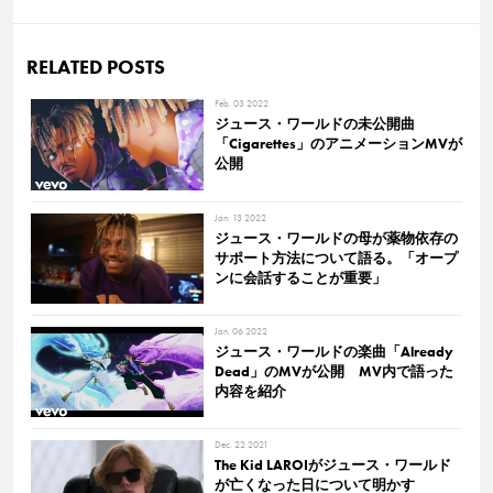
RELATED POSTS
Feb. 03 2022
ジュース・ワールドの未公開曲
「Cigarettes」のアニメーションMVが
公開
Jan. 13 2022
ジュース・ワールドの母が薬物依存の
サポート方法について語る。「オープ
ンに会話することが重要」
Jan. 06 2022
ジュース・ワールドの楽曲「Already
Dead」のMVが公開 MV内で語った
内容を紹介
Dec. 22 2021
The Kid LAROIがジュース・ワールド
が亡くなった日について明かす