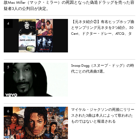
故Mac Miller（マック・ミラー）の死因となった偽造ドラッグを売った容
疑者3人の公判日が決定。
【元ネタ紹介②】有名ヒップホップ曲
とサンプリング元ネタを5つ紹介。50
Cent、ドクター・ドレー、ATCQ、タ
イラー・ザ・クリエイターなど
Snoop Dogg（スヌープ・ドッグ）の時
代ごとの代表曲5選。
マイケル・ジャクソンの死後にリリー
スされた3曲は本人によって歌われた
ものではないと報道される