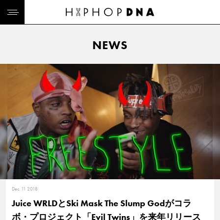
NEWS
Dec. 11 2018
Juice WRLDとSki Mask The Slump Godがコラ
ボ・プロジェクト「Evil Twins」を来年リリース