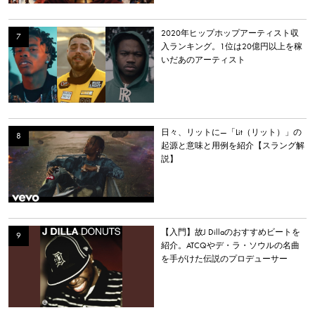
2020年ヒップホップアーティスト収
入ランキング。1位は20億円以上を稼
いだあのアーティスト
日々、リットに—「Lit（リット）」の
起源と意味と用例を紹介【スラング解
説】
【入門】故J Dillaのおすすめビートを
紹介。ATCQやデ・ラ・ソウルの名曲
を手がけた伝説のプロデューサー