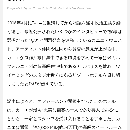
Kanye West
Teyana Taylor
Pusha T
Kid Cudi
Kids See Ghost
Nas
2018年4月にTwitterに復帰してから物議を醸す政治主張を繰
り返し、最近公開されたいくつかのインタビューで“奴隷は
選択だった”などと問題発言を連発しているカニエ・ウェス
ト。アーティスト仲間や世間から賛否の意見が上がる中、
カニエが制作活動に集中できる環境を求めて一家は米カル
フォルニア州の超高級住宅街であるカラバサスを離れ、ワ
イオミングのスタジオ近くにあるリゾートホテルを貸し切
りにしたとTMZが伝えている。
記事によると、オフシーズンで閉鎖中だったこのホテル
は、カニエが最も“忠実な顧客の一人であり要人である”こ
とから、一家とスタッフを受け入れることを了承した。カ
ニエは通常一泊5,000ドル(約54万円)の高級スイートルーム