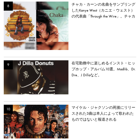
チャカ・カーンの名曲をサンプリング
したKanye West（カニエ・ウェスト）
の代表曲「Through the Wire」。チャカ
本人は「嫌いだった」と明かす。
在宅勤務中に楽しめるインスト・ヒッ
プホップ・アルバム10選。Madlib、Dr.
Dre、J Dillaなど。
マイケル・ジャクソンの死後にリリー
スされた3曲は本人によって歌われた
ものではないと報道される