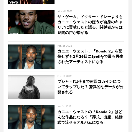
Mar. 01 2022
ザ・ゲーム、ドクター・ドレーよりも
カニエ・ウェストのほうが自身のキャ
リアに貢献したと語る。関係者からは
疑問の声が挙がる
Feb. 28 2022
カニエ・ウェスト、『Donda 2』を配
信せずも2月26日にSpotifyで最も再生
されたアーティストになる
Feb. 10 2022
プシャ・Tは今まで何回コカインにつ
いてラップした？ 驚異的なデータが公
開される
Jan. 31 2022
カニエ・ウェストの「Donda 2」はど
んな作品になる？「葬式、出産、結婚
式で流せるアルバムになる」