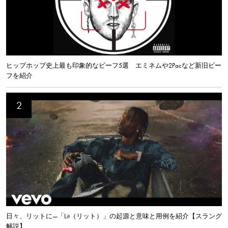
ヒップホップ史上最も印象的なビーフ5選 エミネムや2Pacなど新旧ビー
フを紹介
日々、リットに—「Lit（リット）」の起源と意味と用例を紹介【スラング
解説】