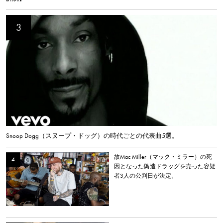
Snoop Dogg（スヌープ・ドッグ）の時代ごとの代表曲5選。
故Mac Miller（マック・ミラー）の死
因となった偽造ドラッグを売った容疑
者3人の公判日が決定。