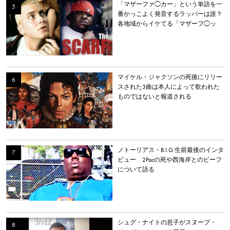
「マザーファ◯カー」という単語を一
番かっこよく発音するラッパーは誰？
各地域からイケてる「マザーフ◯ッ
カー」を持つラッパーを選出。
マイケル・ジャクソンの死後にリリー
スされた3曲は本人によって歌われた
ものではないと報道される
ノトーリアス・B.I.G.生前最後のインタ
ビュー 2Pacの死や西海岸とのビーフ
について語る
シュグ・ナイトの息子がスヌープ・