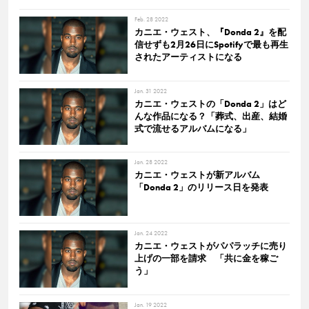
Feb. 28 2022
カニエ・ウェスト、『Donda 2』を配
信せずも2月26日にSpotifyで最も再生
されたアーティストになる
Jan. 31 2022
カニエ・ウェストの「Donda 2」はど
んな作品になる？「葬式、出産、結婚
式で流せるアルバムになる」
Jan. 28 2022
カニエ・ウェストが新アルバム
「Donda 2」のリリース日を発表
Jan. 24 2022
カニエ・ウェストがパパラッチに売り
上げの一部を請求 「共に金を稼ご
う」
Jan. 19 2022