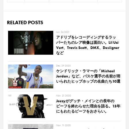
RELATED POSTS
Jan. 26 2021
アドリブをレコーディングするラッ
パーたちのレア映像は面白い。Lil Uzi
Vert、Travis Scott、DMX、Desiigner
など
Dec. 29 2020
ケンドリック・ラマーの「Michael
Jordan」など、バスケ選手の名前が用
いられたヒップホップの名曲たち10選
Nov. 21 2020
Jeezyがグッチ・メインとの長年の
ビーフを終わらせた理由を語る。15年
にもわたるビーフをおさらい。
Nov. 11 2020