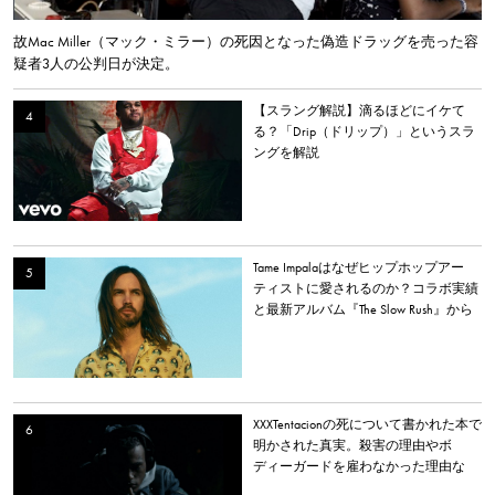
故Mac Miller（マック・ミラー）の死因となった偽造ドラッグを売った容
疑者3人の公判日が決定。
【スラング解説】滴るほどにイケて
る？「Drip（ドリップ）」というスラ
ングを解説
Tame Impalaはなぜヒップホップアー
ティストに愛されるのか？コラボ実績
と最新アルバム『The Slow Rush』から
理由を探る
XXXTentacionの死について書かれた本で
明かされた真実。殺害の理由やボ
ディーガードを雇わなかった理由な
ど。