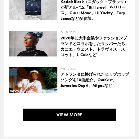
Kodak Black（コダック・ブラック）
が新アルバム「Bill Israel」をリリー
ス。 Gucci Mane、Lil Yachty、Tory
Lanezなどが参加。
Oct. 14 2020
2020年に大手企業やファッションブ
ランドとコラボをしたラッパーたち。
カニエ・ウェスト、トラヴィス・ス
コット、J. Coleなど
Aug. 10 2020
アトランタに捧げられたヒップホップ
ソングを10曲紹介。OutKast、
Jermaine Dupri、Migosなど
VIEW MORE