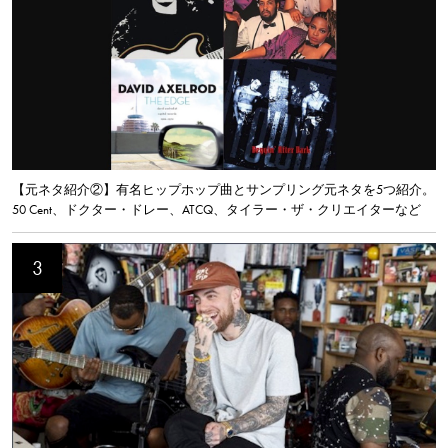
【元ネタ紹介②】有名ヒップホップ曲とサンプリング元ネタを5つ紹介。
50 Cent、ドクター・ドレー、ATCQ、タイラー・ザ・クリエイターなど