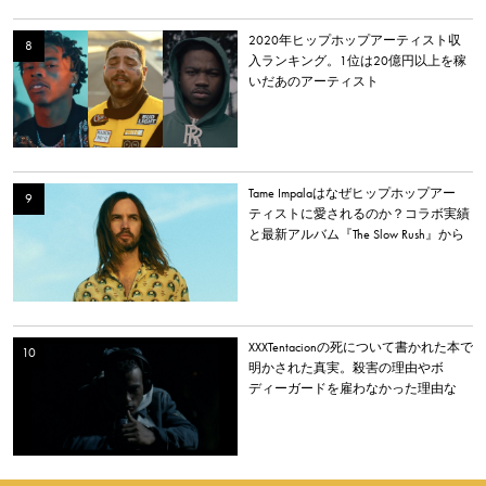
2020年ヒップホップアーティスト収
入ランキング。1位は20億円以上を稼
いだあのアーティスト
Tame Impalaはなぜヒップホップアー
ティストに愛されるのか？コラボ実績
と最新アルバム『The Slow Rush』から
理由を探る
XXXTentacionの死について書かれた本で
明かされた真実。殺害の理由やボ
ディーガードを雇わなかった理由な
ど。