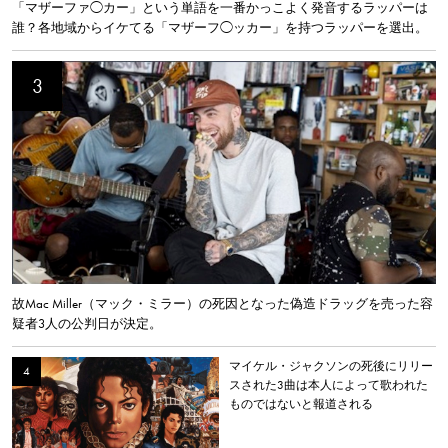
「マザーファ◯カー」という単語を一番かっこよく発音するラッパーは
誰？各地域からイケてる「マザーフ◯ッカー」を持つラッパーを選出。
故Mac Miller（マック・ミラー）の死因となった偽造ドラッグを売った容
疑者3人の公判日が決定。
マイケル・ジャクソンの死後にリリー
スされた3曲は本人によって歌われた
ものではないと報道される