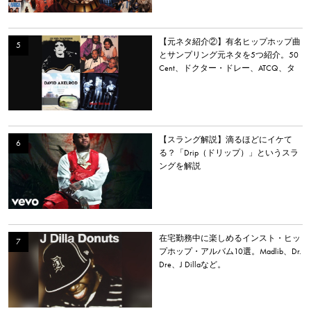
【元ネタ紹介②】有名ヒップホップ曲
とサンプリング元ネタを5つ紹介。50
Cent、ドクター・ドレー、ATCQ、タ
イラー・ザ・クリエイターなど
【スラング解説】滴るほどにイケて
る？「Drip（ドリップ）」というスラ
ングを解説
在宅勤務中に楽しめるインスト・ヒッ
プホップ・アルバム10選。Madlib、Dr.
Dre、J Dillaなど。