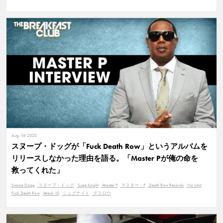
Aug. 06 2020
スヌープ・ドッグが「Fuck Death Row」というアルバムを
リリースしなかった理由を語る。「Master Pが俺の命を
救ってくれた」
Snoop Dogg
スヌープ・ドッグ
Suge Knight
Master P
マスター・P
Death Row Records
No Limit
Fuck Death Row
Mack 10
シュグナイト
デスロウ