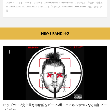
レコード
バッド・ボーイ・レコード
Amir Muhammad
Harry Billups
ロサンゼルス市警察
隠蔽工
作
David Mack
FBI
Phil Carson
シティ・オブ・ライズ
Don Sikorski
Brad Furman
死因
真相
汚
職
NEWS RANKING
ヒップホップ史上最も印象的なビーフ5選 エミネムや2Pacなど新旧ビー
フを紹介