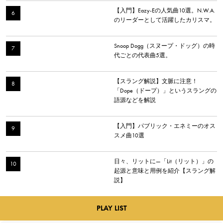
【入門】Eazy-Eの人気曲10選。N.W.A.
のリーダーとして活躍したカリスマ。
Snoop Dogg（スヌープ・ドッグ）の時
代ごとの代表曲5選。
【スラング解説】文脈に注意！
「Dope（ドープ）」というスラングの
語源などを解説
【入門】パブリック・エネミーのオス
スメ曲10選
日々、リットに—「Lit（リット）」の
起源と意味と用例を紹介【スラング解
説】
PLAY LIST