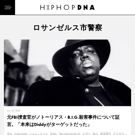
ロサンゼルス市警察
Jun. 02 2021
元FBI捜査官がノトーリアス・B.I.G.殺害事件について証
言。「本来はDiddyがターゲットだった」
2Pac
Suge Knight
シュグ・ナイト
Diddy
The Notorious B.I.G.
ビギー
犯人
殺害事件
デスロウ・