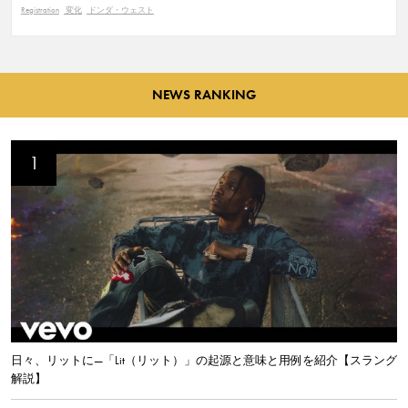
Registration
変化
ドンダ・ウェスト
NEWS RANKING
日々、リットに—「Lit（リット）」の起源と意味と用例を紹介【スラング
解説】