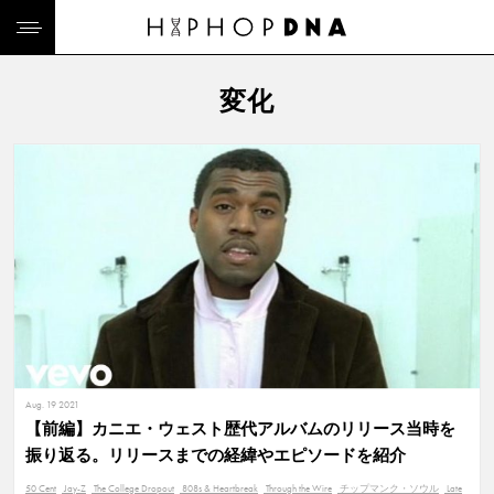
変化
Aug. 19 2021
【前編】カニエ・ウェスト歴代アルバムのリリース当時を
振り返る。リリースまでの経緯やエピソードを紹介
50 Cent
Jay-Z
The College Dropout
808s & Heartbreak
Through the Wire
チップマンク・ソウル
Late