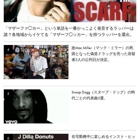
「マザーファ◯カー」という単語を一番かっこよく発音するラッパーは
誰？各地域からイケてる「マザーフ◯ッカー」を持つラッパーを選出。
故Mac Miller（マック・ミラー）の死
因となった偽造ドラッグを売った容疑
者3人の公判日が決定。
Snoop Dogg（スヌープ・ドッグ）の時
代ごとの代表曲5選。
在宅勤務中に楽しめるインスト・ヒッ