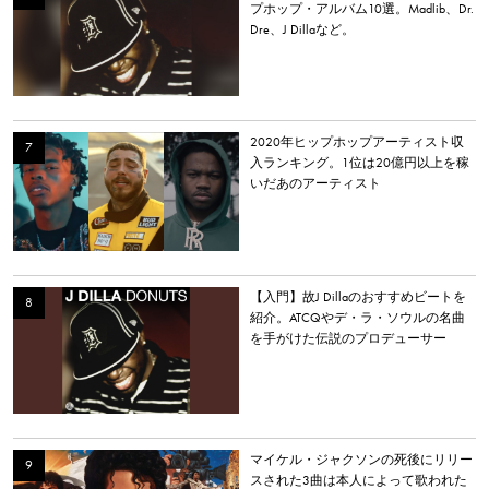
プホップ・アルバム10選。Madlib、Dr.
Dre、J Dillaなど。
2020年ヒップホップアーティスト収
入ランキング。1位は20億円以上を稼
いだあのアーティスト
【入門】故J Dillaのおすすめビートを
紹介。ATCQやデ・ラ・ソウルの名曲
を手がけた伝説のプロデューサー
マイケル・ジャクソンの死後にリリー
スされた3曲は本人によって歌われた