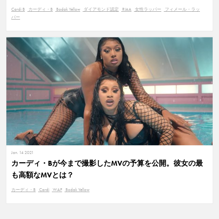
Cardi B
カーディ・B
Bodak Yellow
ダイアモンド認定
RIAA
女性ラッパー
フィメール・ラッ
パー
Jan. 14 2021
カーディ・Bが今まで撮影したMVの予算を公開。彼女の最
も高額なMVとは？
カーディ・B
Cardi
WAP
Bodak Yellow