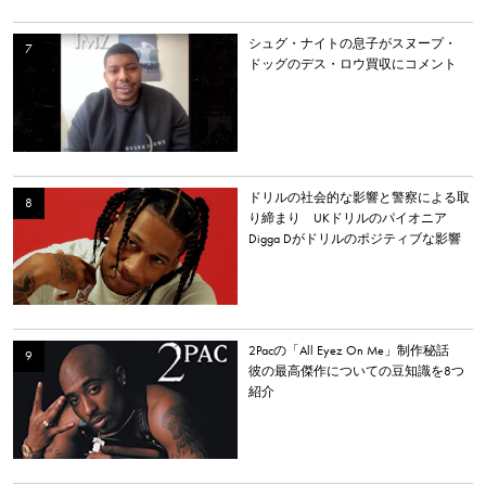
シュグ・ナイトの息子がスヌープ・
ドッグのデス・ロウ買収にコメント
ドリルの社会的な影響と警察による取
り締まり UKドリルのパイオニア
Digga Dがドリルのポジティブな影響
について語る
2Pacの「All Eyez On Me」制作秘話
彼の最高傑作についての豆知識を8つ
紹介