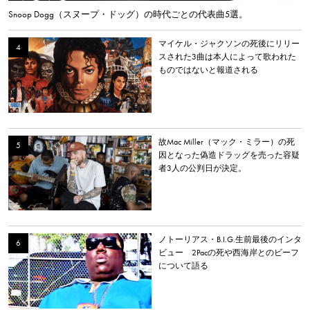
Snoop Dogg（スヌープ・ドッグ）の時代ごとの代表曲5選。
マイケル・ジャクソンの死後にリリー
スされた3曲は本人によって歌われた
ものではないと報道される
故Mac Miller（マック・ミラー）の死
因となった偽造ドラッグを売った容疑
者3人の公判日が決定。
ノトーリアス・B.I.G.生前最後のインタ
ビュー 2Pacの死や西海岸とのビーフ
について語る