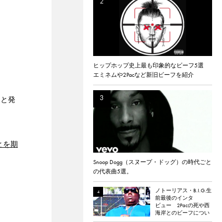
ヒップホップ史上最も印象的なビーフ5選
エミネムや2Pacなど新旧ビーフを紹介
たと発
とを期
Snoop Dogg（スヌープ・ドッグ）の時代ごと
の代表曲5選。
ノトーリアス・B.I.G.生
前最後のインタ
ビュー 2Pacの死や西
海岸とのビーフについ
て語る