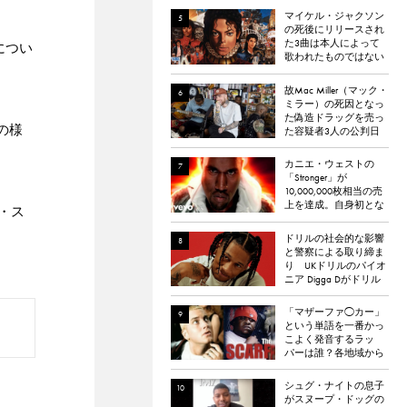
マイケル・ジャクソン
の死後にリリースされ
た3曲は本人によって
につい
歌われたものではない
と報道される
故Mac Miller（マック・
ミラー）の死因となっ
た偽造ドラッグを売っ
の様
た容疑者3人の公判日
が決定。
カニエ・ウェストの
「Stronger」が
10,000,000枚相当の売
上を達成。自身初とな
ー・ス
るダイヤモンド認定
ドリルの社会的な影響
と警察による取り締ま
り UKドリルのパイオ
ニア Digga Dがドリル
のポジティブな影響に
ついて語る
「マザーファ◯カー」
という単語を一番かっ
こよく発音するラッ
パーは誰？各地域から
イケてる「マザーフ
◯ッカー」を持つラッ
シュグ・ナイトの息子
パーを選出。
がスヌープ・ドッグの