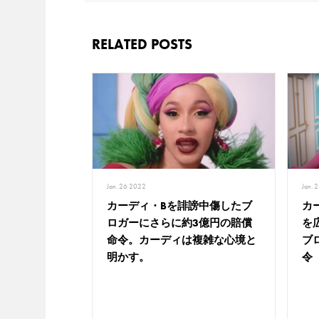
RELATED POSTS
Jan. 
Jan. 26 2022
カ
カーディ・Bを誹謗中傷したブ
を
ロガーにさらに約3億円の賠償
ブ
命令。カーディは複雑な心境と
令
明かす。