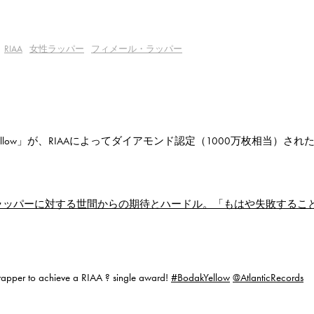
RIAA
女性ラッパー
フィメール・ラッパー
 Yellow」が、RIAAによってダイアモンド認定（1000万枚相当）され
ラッパーに対する世間からの期待とハードル。「もはや失敗するこ
le rapper to achieve a RIAA ? single award!
#BodakYellow
@AtlanticRecords