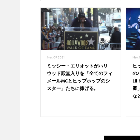
Nov. 09 2021
Nov.
ミッシー・エリオットがハリ
ヒ
ウッド殿堂入りを「全てのフィ
の
メールMCとヒップホップのシ
Li
スター」たちに捧げる。
卿
な