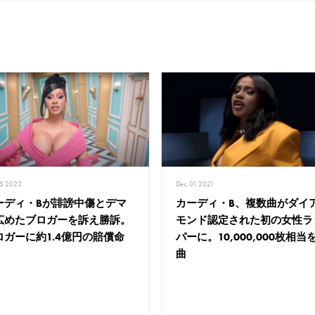
25 2022
Dec. 01 2021
ーディ・Bが誹謗中傷とデマ
カーディ・B、複数曲がダイ
広めたブロガーを訴え勝訴。
モンド認定された初の女性ラ
ロガーに約1.4億円の賠償命
パーに。10,000,000枚相当
曲