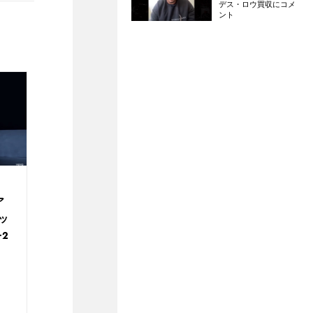
デス・ロウ買収にコメ
ント
ア
ッ
を2