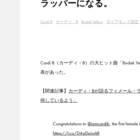
ラッパーになる。
Cardi B
カーディ・B
Bodak Yellow
ダイアモンド認定
Cardi B（カーディ・B）の大ヒット曲「Bodak
表があった。
【関連記事】
カーディ・Bが語るフィメール・
待しているよう」
Congratulations to
@iamcardib
, the first fema
https://t.co/D4gDxJorkR