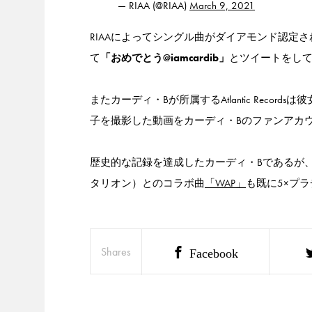
— RIAA (@RIAA)
March 9, 2021
RIAAによってシングル曲がダイアモンド認定さ
て
「おめでとう@iamcardib」
とツイートをし
またカーディ・Bが所属するAtlantic Rec
子を撮影した動画をカーディ・Bのファンアカ
歴史的な記録を達成したカーディ・Bであるが、彼女が2
タリオン）とのコラボ曲
「WAP」
も既に5×プ
Shares
Facebook