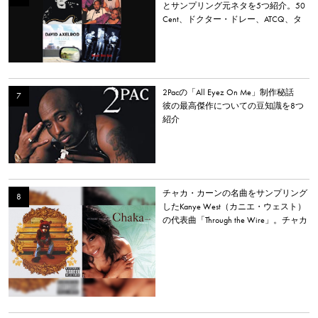
とサンプリング元ネタを5つ紹介。50
Cent、ドクター・ドレー、ATCQ、タ
イラー・ザ・クリエイターなど
2Pacの「All Eyez On Me」制作秘話
彼の最高傑作についての豆知識を8つ
紹介
チャカ・カーンの名曲をサンプリング
したKanye West（カニエ・ウェスト）
の代表曲「Through the Wire」。チャカ
本人は「嫌いだった」と明かす。