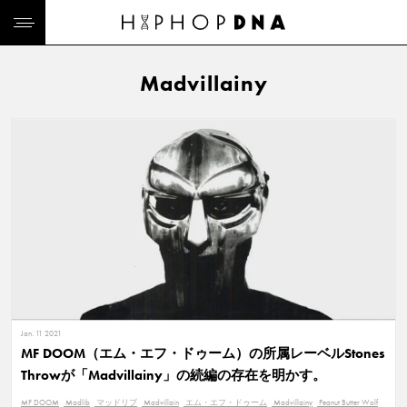
Madvillainy
Jan. 11 2021
MF DOOM（エム・エフ・ドゥーム）の所属レーベルStones
Throwが「Madvillainy」の続編の存在を明かす。
MF DOOM
Madlib
マッドリブ
Madvillain
エム・エフ・ドゥーム
Madvillainy
Peanut Butter Wolf