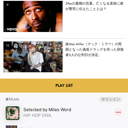
2Pacの最期の言葉。亡くなる直前に彼
が警官に伝えたこととは？
故Mac Miller（マック・ミラー）の死
因となった偽造ドラッグを売った容疑
者3人の公判日が決定。
PLAY LIST