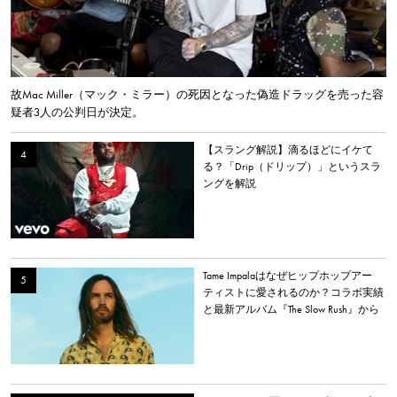
故Mac Miller（マック・ミラー）の死因となった偽造ドラッグを売った容
疑者3人の公判日が決定。
【スラング解説】滴るほどにイケて
る？「Drip（ドリップ）」というスラ
ングを解説
Tame Impalaはなぜヒップホップアー
ティストに愛されるのか？コラボ実績
と最新アルバム『The Slow Rush』から
理由を探る