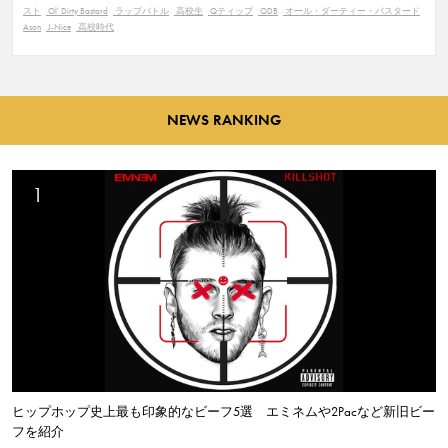
スト
Ol' Dirty Bastard
ラップバトル
高校生
Qティップ
ODB
オール・ダーティー・バスタード
Ason
J-Nice
高校時代
NEWS RANKING
ヒップホップ史上最も印象的なビーフ5選 エミネムや2Pacなど新旧ビー
フを紹介