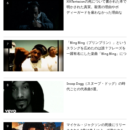
XXXTentacionの死について書かれた本で
明かされた真実。殺害の理由やボ
ディーガードを雇わなかった理由な
ど。
「Bling Bling（ブリンブリン）」という
スラングを広めたのは誰？フレーズを
一躍有名にした楽曲「Bling Bling」につ
いて解説。
Snoop Dogg（スヌープ・ドッグ）の時
代ごとの代表曲5選。
マイケル・ジャクソンの死後にリリー