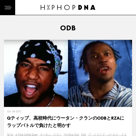
ODB
Oct. 08 2021
Qティップ、高校時代にウータン・クランのODBとRZAに
ラップバトルで負けたと明かす
Q-Tip
A Tribe Called Quest
ウータン・クラン
Wu-Tang Clan
RZA
ア・トライブ・コールド・クエ