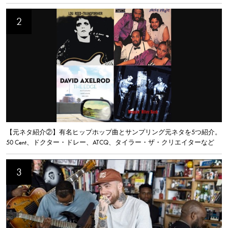
【元ネタ紹介②】有名ヒップホップ曲とサンプリング元ネタを5つ紹介。
50 Cent、ドクター・ドレー、ATCQ、タイラー・ザ・クリエイターなど