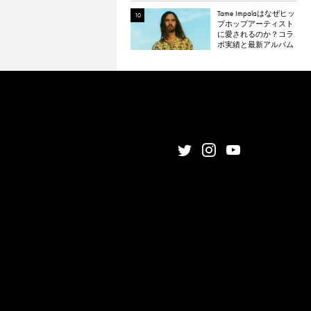
Tame Impalaはなぜヒッ
プホップアーティスト
に愛されるのか？コラ
ボ実績と最新アルバム
『The Slow Rush』から
理由を探る