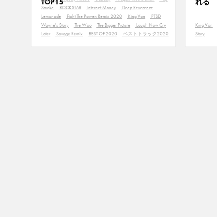
TOP15
れる
Smoke
ROCKSTAR
Internet Money
Deep Reverence
Lemonade
Fight The Power: Remix 2020
King Von
PTSD
Wayne's Story
The Woo
The Bigger Picture
Laugh Now Cry
King Von
Later
Savage Remix
BEST OF 2020
ベストトラック2020
Story