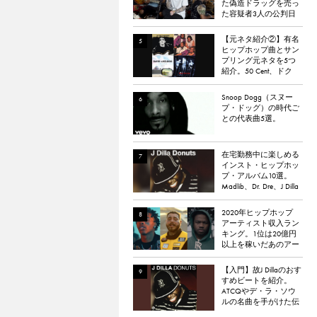
た偽造ドラッグを売っ
た容疑者3人の公判日
が決定。
【元ネタ紹介②】有名
ヒップホップ曲とサン
プリング元ネタを5つ
紹介。50 Cent、ドク
ター・ドレー、
ATCQ、タイラー・
Snoop Dogg（スヌー
ザ・クリエイターなど
プ・ドッグ）の時代ご
との代表曲5選。
在宅勤務中に楽しめる
インスト・ヒップホッ
プ・アルバム10選。
Madlib、Dr. Dre、J Dilla
など。
2020年ヒップホップ
アーティスト収入ラン
キング。1位は20億円
以上を稼いだあのアー
ティスト
【入門】故J Dillaのおす
すめビートを紹介。
ATCQやデ・ラ・ソウ
ルの名曲を手がけた伝
説のプロデューサー