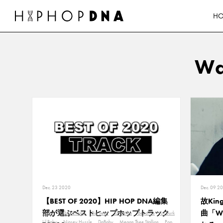
H
Wa
Dec. 23 2020
Dec. 09 2
【BEST OF 2020】HIP HOP DNA編集
故Ki
部が選ぶベストヒップホップトラック
曲「Wa
Drake
Public Enemy
Big Sean
G Herbo
Beyonce
Lil Durk
Lil Baby
Nipsey Hussle
DaBaby
Megan Thee Stallion
Pop