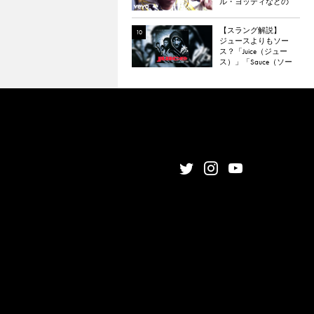
ル・ヨッティなどの
ラッパーが追悼の言葉
を送る。
【スラング解説】
ジュースよりもソー
ス？「Juice（ジュー
ス）」「Sauce（ソー
ス）」というスラング
を解説