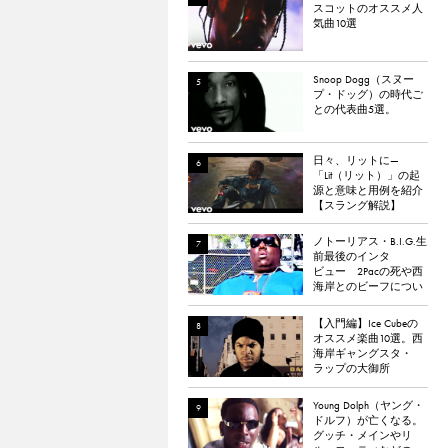
スコットのオススメ人
気曲10選
Snoop Dogg（スヌー
プ・ドッグ）の時代ご
との代表曲5選。
日々、リットに—
「Lit（リット）」の起
源と意味と用例を紹介
【スラング解説】
ノトーリアス・B.I.G.生
前最後のインタ
ビュー 2Pacの死や西
海岸とのビーフについ
て語る
【入門編】Ice Cubeの
オススメ楽曲10選。西
海岸ギャングスタ・
ラップの大御所
Young Dolph（ヤング・
ドルフ）が亡くなる。
グッチ・メインやリ