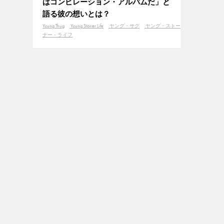
はコンピレーション・アルバムだ」と
語る彼の想いとは？
Young Thug
Young Stoner Life
ヤング・サグ
ヤング・ストー
ナー・ライフ