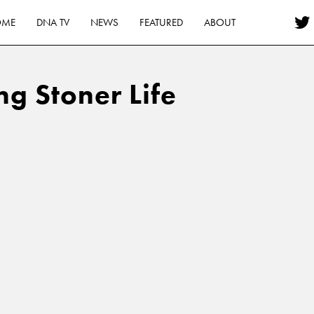
OME
DNA TV
NEWS
FEATURED
ABOUT
g Stoner Life