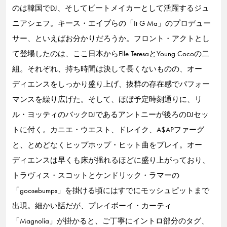
のは韓国でDJ、そしてビートメイカーとして活躍するジュ
ニアシェフ。キース・エイプらの「It G Ma」のプロデュー
サー、といえばお分かりだろうか。フロント・アクトとし
て登場したのは、ここ日本からElle TeresaとYoung Cocoの二
組。それぞれ、持ち時間は決して長くないものの、オー
ディエンスをしっかり盛り上げ、抜群の存在感でパフォー
マンスを繰り広げた。そして、ほぼ予定時刻通りに、リ
ル・ヨッティのバックDJであるアントニーが後ろのDJセッ
トに付く。カニエ・ウエスト、ドレイク、A$APファーグ
と、とめどなくヒップホップ・ヒット曲をプレイ。オー
ディエンスは早くも床が揺れるほどに盛り上がっており、
トラヴィス・スコットとケンドリック・ラマーの
「goosebumps」を掛ける頃にはすでにモッシュピットまで
出現。細かい話だが、プレイボーイ・カーティ
「Magnolia」が掛かると、ご丁寧にイントロ部分のタグ、