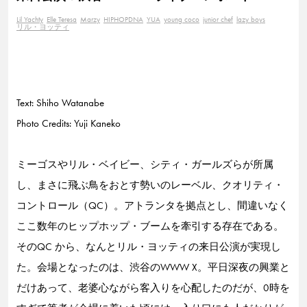
Lil Yachty
Elle Teresa
Marzy
HIPHOPDNA
YUA
young coco
junior chef
lazy boys
リル・ヨッティ
Text: Shiho Watanabe
Photo Credits: Yuji Kaneko
ミーゴスやリル・ベイビー、シティ・ガールズらが所属
し、まさに飛ぶ鳥をおとす勢いのレーベル、クオリティ・
コントロール（QC）。アトランタを拠点とし、間違いなく
ここ数年のヒップホップ・ブームを牽引する存在である。
そのQC から、なんとリル・ヨッティの来日公演が実現し
た。会場となったのは、渋谷のWWW X。平日深夜の興業と
だけあって、老婆心ながら客入りを心配したのだが、0時を