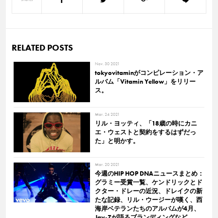
RELATED POSTS
Nov. 30 2021
tokyovitaminがコンピレーション・ア
ルバム「Vitamin Yellow」をリリー
ス。
Mar. 24 2021
リル・ヨッティ、「18歳の時にカニ
エ・ウェストと契約をするはずだっ
た」と明かす。
Mar. 20 2021
今週のHIP HOP DNAニュースまとめ：
グラミー受賞一覧、ケンドリックとド
クター・ドレーの近況、ドレイクの新
たな記録、リル・ウージーが嘆く、西
海岸ベテランたちのアルバムが4月、
Jay-Zが語るブランディングなど