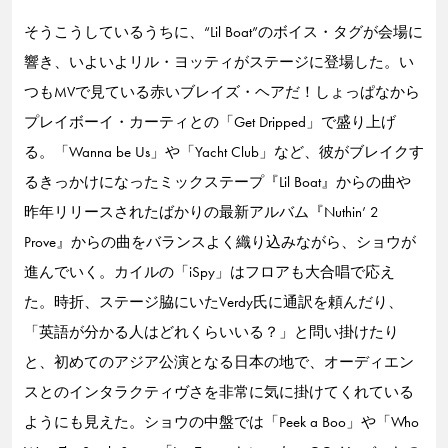
そうこうしているうちに、“Lil Boat”のボイス・タグが会場に
響き、いよいよリル・ヨッティがステージに登場した。い
つもMVで見ている赤いブレイズ・ヘアだ！しょっぱなから
プレイボーイ・カーティとの「Get Dripped」で盛り上げ
る。「Wanna be Us」や「Yacht Club」など、彼がブレイクす
るきっかけになったミックステープ『Lil Boat』からの曲や
昨年リリースされたばかりの最新アルバム『Nuthin’ 2
Prove』からの曲をバランスよく織り込みながら、ショウが
進んでいく。カイルの「iSpy」はフロアも大合唱で応え
た。時折、ステージ脇にいたVerdy氏に通訳を頼んだり、
「英語が分かる人はどれくらいいる？」と問い掛けたり
と、初めてのアジア公演となる日本の地で、オーディエン
スとのインタラクティヴさを非常に気に掛けてくれている
ようにも見えた。ショウの中盤では「Peek a Boo」や「Who