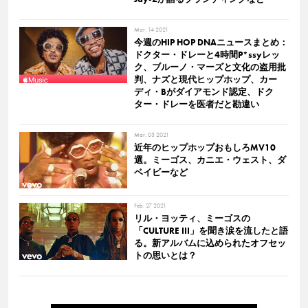
Mar. 14 2021
今週のHIP HOP DNAニュースまとめ：
ドクター・ドレーと4時間P*ssyレッ
ク、ブルーノ・マーズと文化の盗用批
判、ナズと現代ヒップホップ、カー
ディ・Bがダイアモンド認定、ドク
ター・ドレーを医者だと勘違い
Mar. 03 2021
近年のヒップホップおもしろMV10
選。ミーゴス、カニエ・ウェスト、ダ
ベイビーなど
Feb. 27 2021
リル・ヨッティ、ミーゴスの
「CULTURE III」を聞き涙を流したと語
る。新アルバムに込められたオフセッ
トの思いとは？