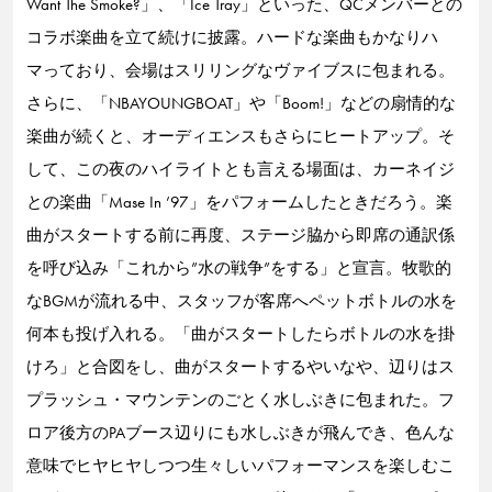
Want The Smoke?」、「Ice Tray」といった、QCメンバーとの
コラボ楽曲を立て続けに披露。ハードな楽曲もかなりハ
マっており、会場はスリリングなヴァイブスに包まれる。
さらに、「NBAYOUNGBOAT」や「Boom!」などの扇情的な
楽曲が続くと、オーディエンスもさらにヒートアップ。そ
して、この夜のハイライトとも言える場面は、カーネイジ
との楽曲「Mase In ’97」をパフォームしたときだろう。楽
曲がスタートする前に再度、ステージ脇から即席の通訳係
を呼び込み「これから”水の戦争”をする」と宣言。牧歌的
なBGMが流れる中、スタッフが客席へペットボトルの水を
何本も投げ入れる。「曲がスタートしたらボトルの水を掛
けろ」と合図をし、曲がスタートするやいなや、辺りはス
プラッシュ・マウンテンのごとく水しぶきに包まれた。フ
ロア後方のPAブース辺りにも水しぶきが飛んでき、色んな
意味でヒヤヒヤしつつ生々しいパフォーマンスを楽しむこ