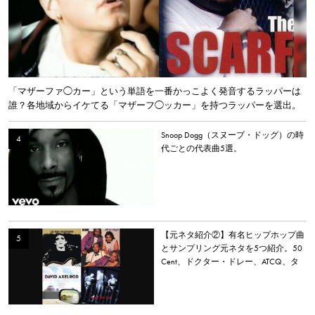
「マザーファ◯カー」という単語を一番かっこよく発音するラッパーは
誰？各地域からイケてる「マザーフ◯ッカー」を持つラッパーを選出。
Snoop Dogg（スヌープ・ドッグ）の時
代ごとの代表曲5選。
【元ネタ紹介②】有名ヒップホップ曲
とサンプリング元ネタを5つ紹介。50
Cent、ドクター・ドレー、ATCQ、タ
イラー・ザ・クリエイターなど