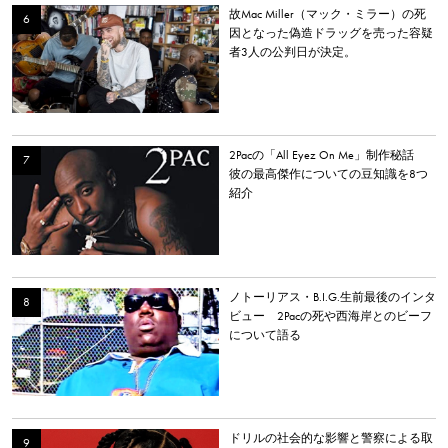
故Mac Miller（マック・ミラー）の死
因となった偽造ドラッグを売った容疑
者3人の公判日が決定。
2Pacの「All Eyez On Me」制作秘話
彼の最高傑作についての豆知識を8つ
紹介
ノトーリアス・B.I.G.生前最後のインタ
ビュー 2Pacの死や西海岸とのビーフ
について語る
ドリルの社会的な影響と警察による取