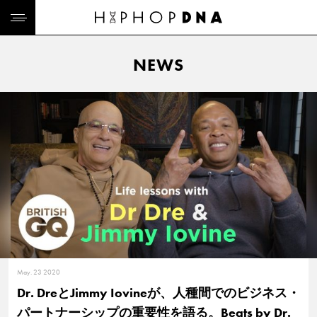
NEWS
May. 23 2020
Dr. DreとJimmy Iovineが、人種間でのビジネス・
パートナーシップの重要性を語る。Beats by Dr.