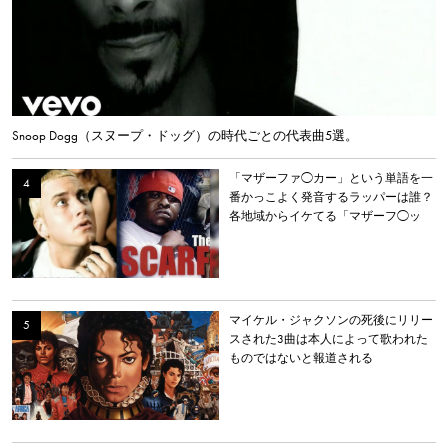
Snoop Dogg（スヌープ・ドッグ）の時代ごとの代表曲5選。
「マザーファ◯カー」という単語を一
番かっこよく発音するラッパーは誰？
各地域からイケてる「マザーフ◯ッ
カー」を持つラッパーを選出。
マイケル・ジャクソンの死後にリリー
スされた3曲は本人によって歌われた
ものではないと報道される