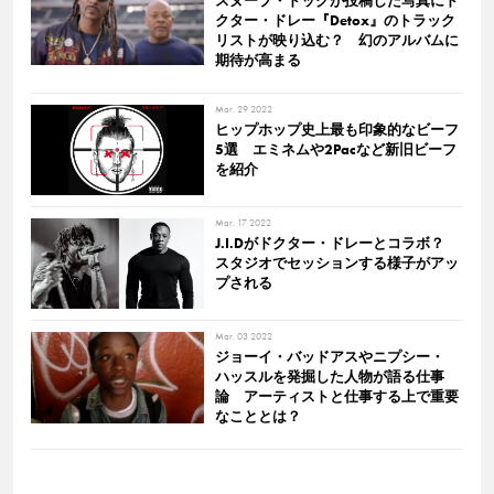
スヌープ・ドッグが投稿した写真にド
クター・ドレー『Detox』のトラック
リストが映り込む？ 幻のアルバムに
期待が高まる
Mar. 29 2022
ヒップホップ史上最も印象的なビーフ
5選 エミネムや2Pacなど新旧ビーフ
を紹介
Mar. 17 2022
J.I.Dがドクター・ドレーとコラボ？
スタジオでセッションする様子がアッ
プされる
Mar. 03 2022
ジョーイ・バッドアスやニプシー・
ハッスルを発掘した人物が語る仕事
論 アーティストと仕事する上で重要
なこととは？