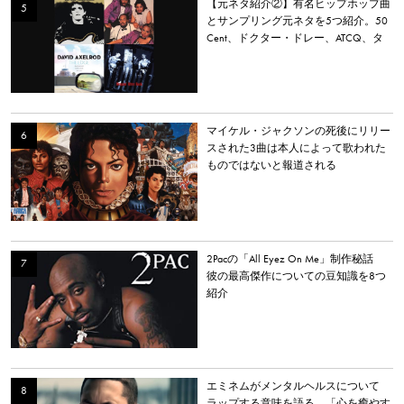
【元ネタ紹介②】有名ヒップホップ曲
とサンプリング元ネタを5つ紹介。50
Cent、ドクター・ドレー、ATCQ、タ
イラー・ザ・クリエイターなど
マイケル・ジャクソンの死後にリリー
スされた3曲は本人によって歌われた
ものではないと報道される
2Pacの「All Eyez On Me」制作秘話
彼の最高傑作についての豆知識を8つ
紹介
エミネムがメンタルヘルスについて
ラップする意味を語る 「心を癒やす