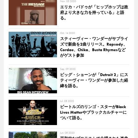
Nov. 05 2020
エリカ・バドゥが「ヒップホップは政
府より大きな力を持っている」と語
る。
Oct. 14 2020
スティーヴィー・ワンダーがサプライ
ズで新曲を2曲リリース。Rapsody、
Cordae、Chika、Busta Rhymesなど
がゲスト参加
Sep. 09 2020
ビッグ・ショーンが「Detroit 2」にス
ティーヴィー・ワンダーが参加した経
緯を語る。
Jul. 08 2020
ビートルズのリンゴ・スターがBlack
Lives Matterやブラックカルチャーに
ついて語る。
Jun. 08 2020