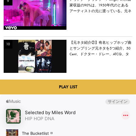
家収益の90%は、1950年代のとある
アーティストの元に渡っている。元ネ
タとなった楽曲とは？
【元ネタ紹介②】有名ヒップホップ曲
とサンプリング元ネタを5つ紹介。50
Cent、ドクター・ドレー、ATCQ、タ
イラー・ザ・クリエイターなど
PLAY LIST