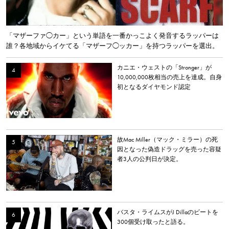
「マザーファ◯カー」という単語を一番かっこよく発音するラッパーは
誰？各地域からイケてる「マザーフ◯ッカー」を持つラッパーを選出。
カニエ・ウェストの「Stronger」が
10,000,000枚相当の売上を達成。自身
初となるダイヤモンド認定
故Mac Miller（マック・ミラー）の死
因となった偽造ドラッグを売った容疑
者3人の公判日が決定。
バスタ・ライムスがJ Dillaのビートを
300個受け取ったと語る。