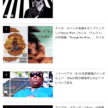
チャカ・カーンの名曲をサンプリング
したKanye West（カニエ・ウェスト）
の代表曲「Through the Wire」。チャカ
本人は「嫌いだった」と明かす。
ノトーリアス・B.I.G.生前最後のインタ
ビュー 2Pacの死や西海岸とのビーフ
について語る
アリアナ・グランデ「7 Rings」の作曲