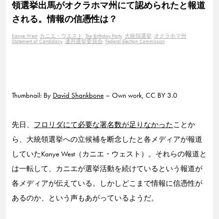
領選挙出馬がオクラホマ州にて認められたと報道
される。情報の信憑性は？
Kanye West
カニエ・ウエスト
The Birthday Party
大統領選挙
オクラホマ州
Statement of Candidacy
連邦選挙委員会
Federal Election Commission
Thumbnail: By
David Shankbone
– Own work, CC BY 3.0
先日、
フロリダにて必要な署名数が足りなかった
ことか
ら、大統領選挙への立候補を断念したと各メディアが報道
していたKanye West（カニエ・ウェスト）。それらの報道と
は一転して、カニエが選挙活動を続けているという報道が
各メディアが伝えている。しかしどこまで情報に信憑性が
あるのか、という声もあがっているようだ。