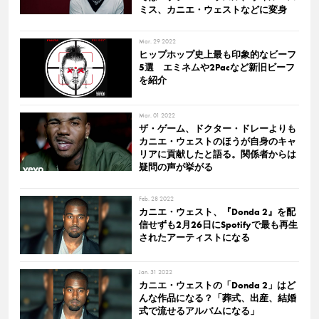
ミス、カニエ・ウェストなどに変身
Mar. 29 2022
ヒップホップ史上最も印象的なビーフ
5選 エミネムや2Pacなど新旧ビーフ
を紹介
Mar. 01 2022
ザ・ゲーム、ドクター・ドレーよりも
カニエ・ウェストのほうが自身のキャ
リアに貢献したと語る。関係者からは
疑問の声が挙がる
Feb. 28 2022
カニエ・ウェスト、『Donda 2』を配
信せずも2月26日にSpotifyで最も再生
されたアーティストになる
Jan. 31 2022
カニエ・ウェストの「Donda 2」はど
んな作品になる？「葬式、出産、結婚
式で流せるアルバムになる」