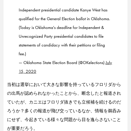
Independent presidential candidate Kanye West has
qualified for the General Election ballot in Oklahoma.
(Today is Oklahoma's deadline for Independent &
Unrecognized Party presidential candidates to file
statements of candidacy with their petitions or filing
fee.)
— Oklahoma State Election Board (@OKelections)
July
15, 2020
当初は選挙において大きな影響を持っているフロリダから
の出馬が認められなかったことから、断念したと報道され
ていたが、カニエはフロリダ抜きでも立候補を続けるのだ
ろうか？多くの報道が飛び交っているなか、情報を鵜呑み
にせず、今起きている様々な問題から目を逸らさないこと
が重要だろう。