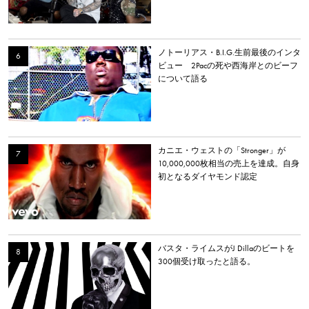
ノトーリアス・B.I.G.生前最後のインタ
ビュー 2Pacの死や西海岸とのビーフ
について語る
カニエ・ウェストの「Stronger」が
10,000,000枚相当の売上を達成。自身
初となるダイヤモンド認定
バスタ・ライムスがJ Dillaのビートを
300個受け取ったと語る。