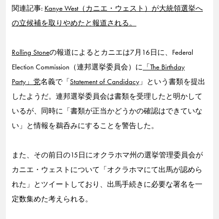
関連記事:
Kanye West（カニエ・ウェスト）が大統領選挙へ
の立候補を取りやめたと報道される。
Rolling Stone
の報道によるとカニエは7月16日に、Federal
Election Commission（連邦選挙委員会）に
「The Birthday
Party」党
名義で「
Statement of Candidacy
」という書類を提出
したようだ。連邦選挙委員会は書類を受理したと明かして
いるが、同時に「書類が正当かどうかの確認はできていな
い」と情報を鵜呑みにすることを警告した。
また、その前日の15日にオクラホマ州の選挙管理委員会が
カニエ・ウェストについて「オクラホマにて出馬が認めら
れた」とツイートしており、出馬手続きに必要な署名を一
定数集めた考えられる。