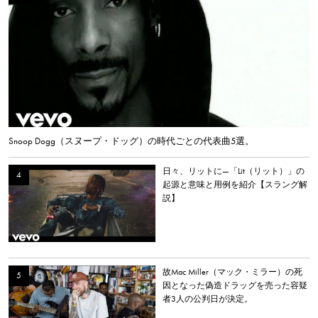
Snoop Dogg（スヌープ・ドッグ）の時代ごとの代表曲5選。
日々、リットに—「Lit（リット）」の
起源と意味と用例を紹介【スラング解
説】
故Mac Miller（マック・ミラー）の死
因となった偽造ドラッグを売った容疑
者3人の公判日が決定。