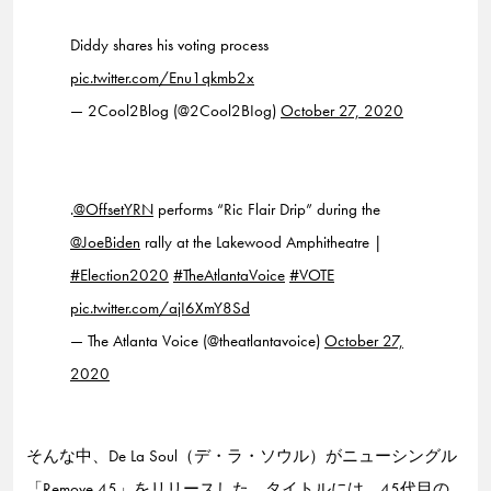
Diddy shares his voting process
pic.twitter.com/Enu1qkmb2x
— 2Cool2Blog (@2Cool2BIog)
October 27, 2020
.⁦
@OffsetYRN
⁩ performs “Ric Flair Drip” during the
@JoeBiden
rally at the Lakewood Amphitheatre |
#Election2020
#TheAtlantaVoice
#VOTE
pic.twitter.com/ajI6XmY8Sd
— The Atlanta Voice (@theatlantavoice)
October 27,
2020
そんな中、De La Soul（デ・ラ・ソウル）がニューシングル
「Remove 45」をリリースした。タイトルには、45代目の