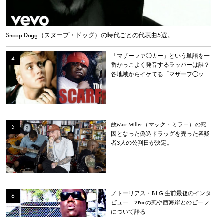
Snoop Dogg（スヌープ・ドッグ）の時代ごとの代表曲5選。
「マザーファ◯カー」という単語を一
番かっこよく発音するラッパーは誰？
各地域からイケてる「マザーフ◯ッ
カー」を持つラッパーを選出。
故Mac Miller（マック・ミラー）の死
因となった偽造ドラッグを売った容疑
者3人の公判日が決定。
ノトーリアス・B.I.G.生前最後のインタ
ビュー 2Pacの死や西海岸とのビーフ
について語る