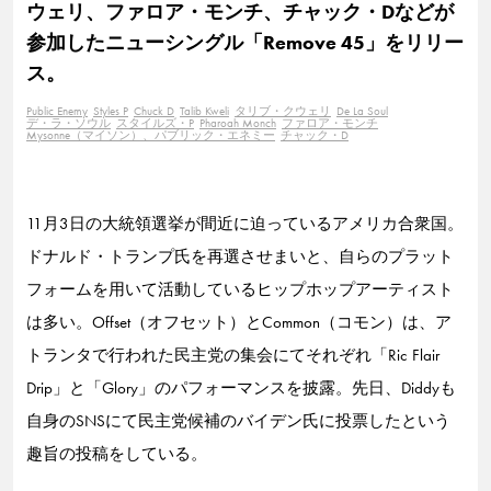
ウェリ、ファロア・モンチ、チャック・Dなどが
参加したニューシングル「Remove 45」をリリー
ス。
Public Enemy
Styles P
Chuck D
Talib Kweli
タリブ・クウェリ
De La Soul
デ・ラ・ソウル
スタイルズ・P
Pharoah Monch
ファロア・モンチ
Mysonne（マイソン）、パブリック・エネミー
チャック・D
11月3日の大統領選挙が間近に迫っているアメリカ合衆国。
ドナルド・トランプ氏を再選させまいと、自らのプラット
フォームを用いて活動しているヒップホップアーティスト
は多い。Offset（オフセット）とCommon（コモン）は、ア
トランタで行われた民主党の集会にてそれぞれ「Ric Flair
Drip」と「Glory」のパフォーマンスを披露。先日、Diddyも
自身のSNSにて民主党候補のバイデン氏に投票したという
趣旨の投稿をしている。