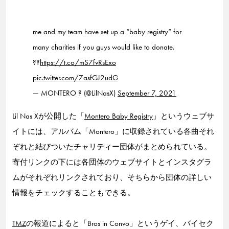
me and my team have set up a “baby registry” for
many charities if you guys would like to donate.
??
https://t.co/mS7fvRsExo
pic.twitter.com/7asfGJ2udG
— MONTERO ? (@LilNasX)
September 7, 2021
Lil Nas Xが公開した「
Montero Baby Registry
」というウェブサ
イトには、アルバム「Montero」に収録されている各曲それ
ぞれと結びついたチャリティー団体がまとめられている。
寄付リンクの下には各団体のウェブサイトとインスタグラ
ムがそれぞれリンクされており、そちらから団体の詳しい
情報をチェックすることもできる。
TMZ
の報道によると「Bros in Convo」というゲイ、バイセク