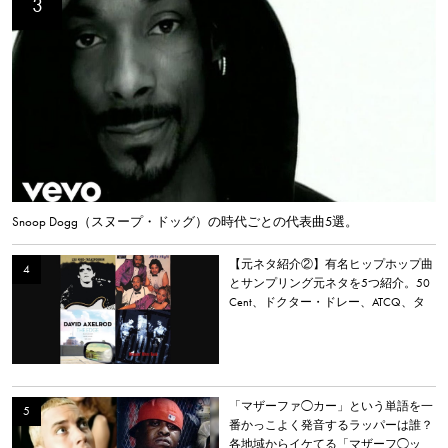
Snoop Dogg（スヌープ・ドッグ）の時代ごとの代表曲5選。
【元ネタ紹介②】有名ヒップホップ曲
とサンプリング元ネタを5つ紹介。50
Cent、ドクター・ドレー、ATCQ、タ
イラー・ザ・クリエイターなど
「マザーファ◯カー」という単語を一
番かっこよく発音するラッパーは誰？
各地域からイケてる「マザーフ◯ッ