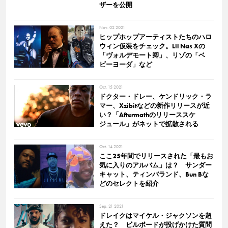
ザーを公開
Nov. 02 2021
ヒップホップアーティストたちのハロ
ウィン仮装をチェック。Lil Nas Xの
「ヴォルデモート卿」、リゾの「ベ
ビーヨーダ」など
Oct. 15 2021
ドクター・ドレー、ケンドリック・ラ
マー、Xzibitなどの新作リリースが近
い？「Aftermathのリリーススケ
ジュール」がネットで拡散される
Oct. 14 2021
ここ25年間でリリースされた「最もお
気に入りのアルバム」は？ サンダー
キャット、ティンバランド、Bun Bな
どのセレクトを紹介
Sep. 21 2021
ドレイクはマイケル・ジャクソンを超
えた？ ビルボードが投げかけた質問