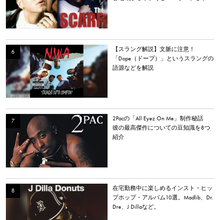
カー」を持つラッパーを選出。
【スラング解説】文脈に注意！
「Dope（ドープ）」というスラングの
語源などを解説
2Pacの「All Eyez On Me」制作秘話
彼の最高傑作についての豆知識を8つ
紹介
在宅勤務中に楽しめるインスト・ヒッ
プホップ・アルバム10選。Madlib、Dr.
Dre、J Dillaなど。