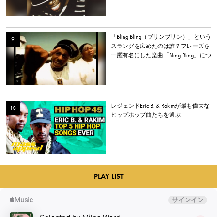
「Bling Bling（ブリンブリン）」という
スラングを広めたのは誰？フレーズを
一躍有名にした楽曲「Bling Bling」につ
いて解説。
レジェンドEric B. & Rakimが最も偉大な
ヒップホップ曲たちを選ぶ
PLAY LIST