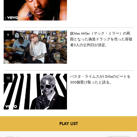
故Mac Miller（マック・ミラー）の死
因となった偽造ドラッグを売った容疑
者3人の公判日が決定。
バスタ・ライムスがJ Dillaのビートを
300個受け取ったと語る。
PLAY LIST