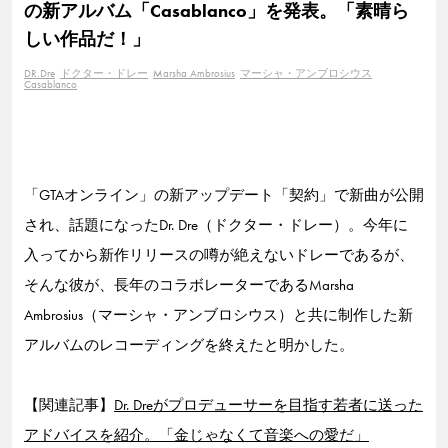
の新アルバム「Casablanco」を発表。「素晴ら
しい作品だ！」
DR.Dre
ドクター・ドレー
Marsha Ambrosius
マーシャ・アンブロシウス
Casablanco
「GTAオンライン」の新アップデート「契約」で新曲が公開
され、話題になったDr. Dre（ドクター・ドレー）。今年に
入ってから新作リリースの噂が絶えないドレーであるが、
そんな彼が、長年のコラボレーターであるMarsha
Ambrosius（マーシャ・アンブロシウス）と共に制作した新
アルバムのレコーディングを終えたと明かした。
【関連記事】
Dr. Dreがプロデューサーを目指す若者に送った
アドバイスを紹介。「金じゃなくて音楽への愛だ」