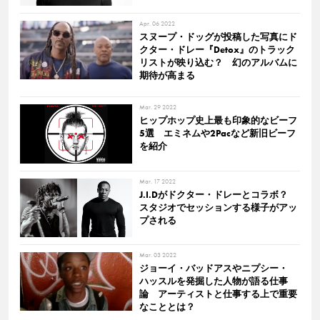
Apr. 06 2022
スヌープ・ドッグが投稿した写真にド
クター・ドレー『Detox』のトラック
リストが映り込む？ 幻のアルバムに
期待が高まる
Mar. 29 2022
ヒップホップ史上最も印象的なビーフ
5選 エミネムや2Pacなど新旧ビーフ
を紹介
Mar. 17 2022
J.I.Dがドクター・ドレーとコラボ？
スタジオでセッションする様子がアッ
プされる
Mar. 03 2022
ジョーイ・バッドアスやニプシー・
ハッスルを発掘した人物が語る仕事
論 アーティストと仕事する上で重要
なこととは？