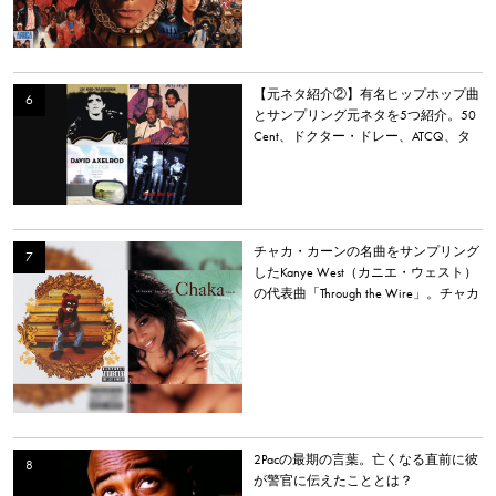
【元ネタ紹介②】有名ヒップホップ曲
とサンプリング元ネタを5つ紹介。50
Cent、ドクター・ドレー、ATCQ、タ
イラー・ザ・クリエイターなど
チャカ・カーンの名曲をサンプリング
したKanye West（カニエ・ウェスト）
の代表曲「Through the Wire」。チャカ
本人は「嫌いだった」と明かす。
2Pacの最期の言葉。亡くなる直前に彼
が警官に伝えたこととは？