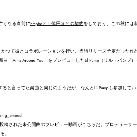
亡くなる直前に
Empireと11億円ほどの契約
をしており、この秋には
、かつて彼とコラボレーションを行い、
当時リリース予定だった作
「Arms Around You」をプレビューしたLil Pump（リル・パンプ
ースすると言ってた楽曲と同じのようだが、なんとLil Pumpも参加して
ce=ig_embed
きで投稿された未公開曲のプレビュー動画がこちらだ。プロデューサ
いる。