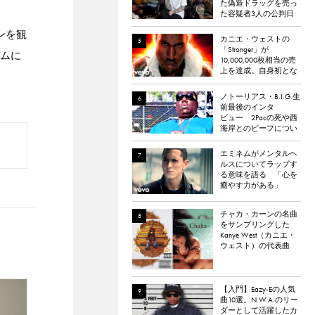
た偽造ドラッグを売っ
た容疑者3人の公判日
が決定。
ンを観
カニエ・ウェストの
「Stronger」が
バムに
10,000,000枚相当の売
上を達成。自身初とな
るダイヤモンド認定
ノトーリアス・B.I.G.生
前最後のインタ
ビュー 2Pacの死や西
海岸とのビーフについ
て語る
エミネムがメンタルヘ
ルスについてラップす
る意味を語る 「心を
癒やす力がある」
チャカ・カーンの名曲
をサンプリングした
Kanye West（カニエ・
ウェスト）の代表曲
「Through the Wire」。
チャカ本人は「嫌い
だった」と明かす。
【入門】Eazy-Eの人気
曲10選。N.W.A.のリー
ダーとして活躍したカ