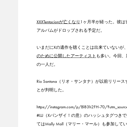
XXXTentacionが亡くなり
1ヶ月半が経った。彼は
アルバムがドロップされる予定だ。
いまだにXの遺作を聴くことは出来ていないが
のために公開したアーティスト
も多い。今回、新曲
の一人だ。
Rio Santana（リオ・サンタナ）が以前リリ
とが判明した。
https://instagram.com/p/Bl83h2FH-70/?utm_sour
#LLJ（Xバンザイ！の意）のハッシュタグつ
てはMally Mall（マリー・マール）も参加して