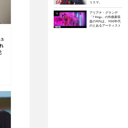
リスマ。
アリアナ・グランデ
「7 Rings」の作曲家収
益の90%は、1950年代
のとあるアーティスト
の元に渡っている。元
ネタとなった楽曲と
キュ
は？
れ
記