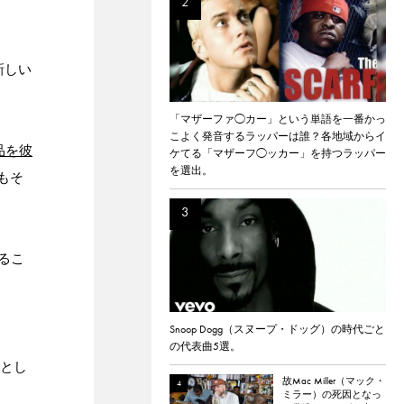
新しい
「マザーファ◯カー」という単語を一番かっ
こよく発音するラッパーは誰？各地域からイ
品を彼
ケてる「マザーフ◯ッカー」を持つラッパー
を選出。
）もそ
いるこ
Snoop Dogg（スヌープ・ドッグ）の時代ごと
の代表曲5選。
ーとし
故Mac Miller（マック・
ミラー）の死因となっ