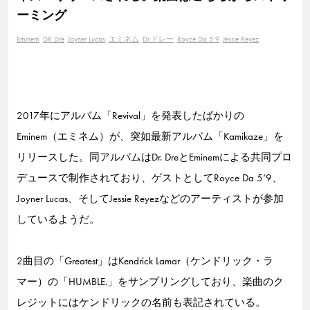
ーミング
Eminem
DR.Dre
Joyner Lucas
エミネム
Dr.ドレー
Royce Da 5’9
Jessie Reyez
2017年にアルバム「Revival」を発表したばかりの
Eminem（エミネム）が、突如最新アルバム「Kamikaze」を
リリースした。同アルバムはDr. DreとEminemによる共同プロ
デュースで制作されており、ゲストとしてRoyce Da 5’9、
Joyner Lucas、そしてJessie Reyezなどのアーティストが参加
しているようだ。
2曲目の「Greatest」はKendrick Lamar（ケンドリック・ラ
マー）の「HUMBLE.」をサンプリングしており、楽曲のク
レジットにはケンドリックの名前も表記されている。