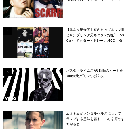
カー」を持つラッパーを選出。
【元ネタ紹介②】有名ヒップホップ曲
とサンプリング元ネタを5つ紹介。50
Cent、ドクター・ドレー、ATCQ、タ
イラー・ザ・クリエイターなど
バスタ・ライムスがJ Dillaのビートを
300個受け取ったと語る。
エミネムがメンタルヘルスについて
ラップする意味を語る 「心を癒やす
力がある」