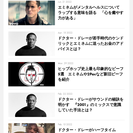
Jun. 21 2022
エミネムがメンタルヘルスについて
ラップする意味を語る 「心を癒やす
力がある」
Apr. 15 2022
ドクター・ドレーが若手時代のケンド
リックとエミネムに送ったお金のアド
バイスとは？
Mar. 29 2022
ヒップホップ史上最も印象的なビーフ
5選 エミネムや2Pacなど新旧ビーフ
を紹介
Feb. 22 2022
ドクター・ドレーがサウンドの秘訣を
明かす 『2001』のミックスで意識
していた手法とは？
Feb. 15 2022
ドクター・ドレーがハーフタイム