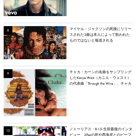
マイケル・ジャクソンの死後にリリー
スされた3曲は本人によって歌われた
ものではないと報道される
チャカ・カーンの名曲をサンプリング
したKanye West（カニエ・ウェスト）
の代表曲「Through the Wire」。チャカ
本人は「嫌いだった」と明かす。
ノトーリアス・B.I.G.生前最後のインタ
ビュー 2Pacの死や西海岸とのビーフ