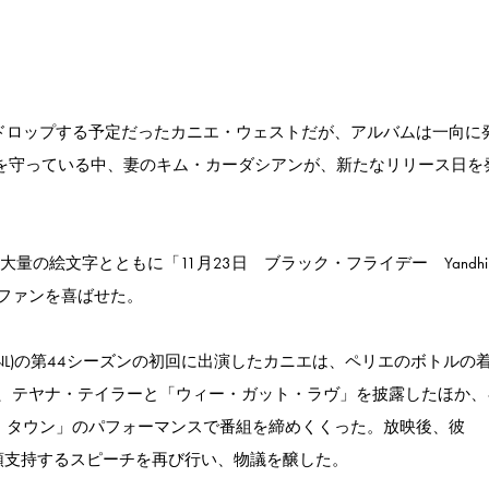
日にドロップする予定だったカニエ・ウェストだが、アルバムは一向に
黙を守っている中、妻のキム・カーダシアンが、新たなリリース日を
erに大量の絵文字とともに「11月23日 ブラック・フライデー Yandh
ファンを喜ばせた。
NL)の第44シーズンの初回に出演したカニエは、ペリエのボトルの
、テヤナ・テイラーと「ウィー・ガット・ラヴ」を披露したほか、
ト・タウン」のパフォーマンスで番組を締めくくった。放映後、彼
統領支持するスピーチを再び行い、物議を醸した。