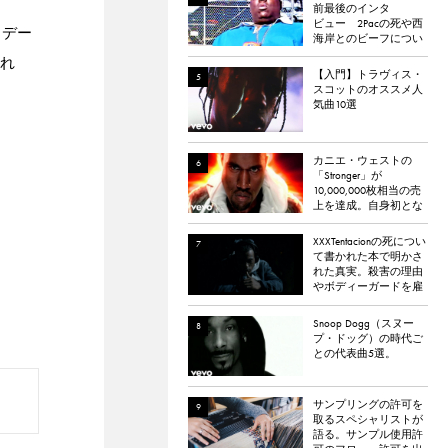
前最後のインタ
ビュー 2Pacの死や西
イデー
海岸とのビーフについ
て語る
され
【入門】トラヴィス・
スコットのオススメ人
気曲10選
カニエ・ウェストの
「Stronger」が
10,000,000枚相当の売
上を達成。自身初とな
るダイヤモンド認定
XXXTentacionの死につい
て書かれた本で明かさ
れた真実。殺害の理由
やボディーガードを雇
わなかった理由など。
Snoop Dogg（スヌー
プ・ドッグ）の時代ご
との代表曲5選。
サンプリングの許可を
取るスペシャリストが
語る。サンプル使用許