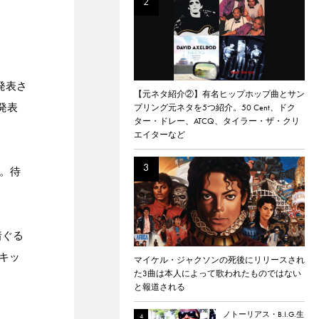
発表さ
【元ネタ紹介②】有名ヒップホップ曲とサン
発表
プリング元ネタを5つ紹介。50 Cent、ドク
ター・ドレー、ATCQ、タイラー・ザ・クリ
エイターなど
i。待
着ぐる
キッ
マイケル・ジャクソンの死後にリリースされ
た3曲は本人によって歌われたものではない
と報道される
ノトーリアス・B.I.G.生