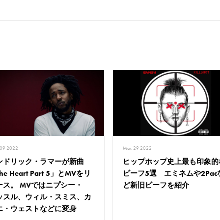
 09 2022
Mar. 29 2022
ンドリック・ラマーが新曲
ヒップホップ史上最も印象的
he Heart Part 5」とMVをリ
ビーフ5選 エミネムや2Pac
ース。 MVではニプシー・
ど新旧ビーフを紹介
ッスル、ウィル・スミス、カ
エ・ウェストなどに変身