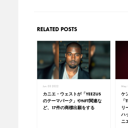
RELATED POSTS
Jun. 03 2022
May.
カニエ・ウェストが「YEEZUS
ケ
のテーマパーク」やNFT関連な
「T
ど、17件の商標出願をする
リ
ハ
ニ