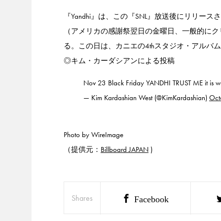
『Yandhi』は、この『SNL』放送後にリリ
（アメリカの感謝祭翌日の金曜日、一般的にクリ
る。この日は、カニエの4thスタジオ・アルバム
◎キム・カーダシアンによる投稿
Nov 23 Black Friday YANDHI TRUST ME it is w
— Kim Kardashian West (@KimKardashian)
Oct
Photo by WireImage
（提供元：
Billboard JAPAN
)
Shares
Facebook