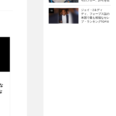
可のフロー、許可を出
さないアーティスト、
エミネムやドレイクの
ジェイ・Z＆ディ
例など
ディ、フォーブス誌の
米国で最も裕福なセレ
ブ・ランキングTOP10
入り
な
な