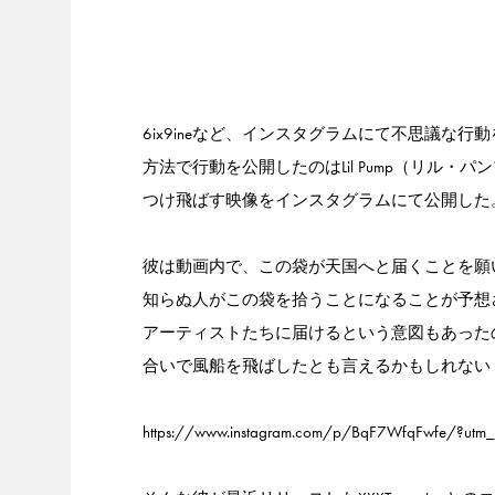
6ix9ineなど、インスタグラムにて不思議
方法で行動を公開したのはLil Pump（リル
つけ飛ばす映像をインスタグラムにて公開した
彼は動画内で、この袋が天国へと届くことを願
知らぬ人がこの袋を拾うことになることが予想される
アーティストたちに届けるという意図もあった
合いで風船を飛ばしたとも言えるかもしれない
https://www.instagram.com/p/BqF7WfqFwfe/?utm_