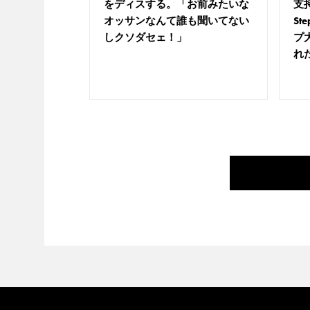
をディスする。「お前みたいな
支持
オッサンなんて誰も聞いてない
St
しクソダセェ！」
プ
れ