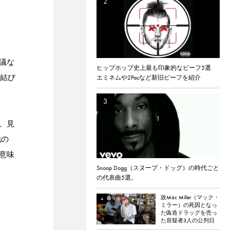
思議な
ヒップホップ史上最も印象的なビーフ5選
に結び
エミネムや2Pacなど新旧ビーフを紹介
、見
他の
意味
Snoop Dogg（スヌープ・ドッグ）の時代ごと
の代表曲5選。
故Mac Miller（マック・
ミラー）の死因となっ
た偽造ドラッグを売っ
た容疑者3人の公判日
が決定。