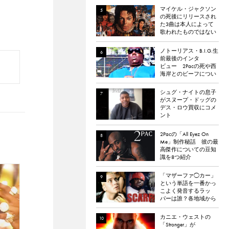
マイケル・ジャクソン
の死後にリリースされ
た3曲は本人によって
歌われたものではない
と報道される
ノトーリアス・B.I.G.生
前最後のインタ
ビュー 2Pacの死や西
海岸とのビーフについ
て語る
シュグ・ナイトの息子
がスヌープ・ドッグの
デス・ロウ買収にコメ
ント
2Pacの「All Eyez On
Me」制作秘話 彼の最
高傑作についての豆知
識を8つ紹介
「マザーファ◯カー」
という単語を一番かっ
こよく発音するラッ
パーは誰？各地域から
イケてる「マザーフ
◯ッカー」を持つラッ
カニエ・ウェストの
パーを選出。
「Stronger」が