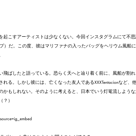
な行動を起こすアーティストは少なくない。今回インスタグラムにて不
・パンプ）だ。この度、彼はマリファナの入ったバッグをヘリウム風船
。
い飛ばしたと語っている。恐らく天へと辿り着く前に、風船が割れ
。しかし彼には、亡くなった友人であるXXXTentacionなど、
のかもしれない。そのように考えると、日本でいう灯篭流しような
（？）
source=ig_embed