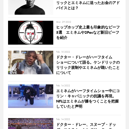
リックとエミネムに送ったお金のアド
バイスとは？
Mar. 29 2022
ヒップホップ史上最も印象的なビーフ
5選 エミネムや2Pacなど新旧ビーフ
を紹介
Feb. 15 2022
ドクター・ドレーがハーフタイム
ショーについて語る。ケンドリックの
リリック規制やエミネムが跪いたこと
について
Feb. 14 2022
エミネムがハーフタイムショー中にコ
リン・キャパニックの抗議を再現。
NFLはエミネムが膝をつくことを把握
していたと声明
Feb. 14 2022
ドクター・ドレー、スヌープ・ドッ