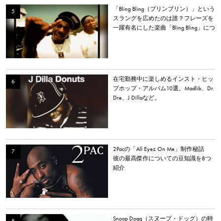
「Bling Bling（ブリンブリン）」という
スラングを広めたのは誰？フレーズを
一躍有名にした楽曲「Bling Bling」につ
いて解説。
在宅勤務中に楽しめるインスト・ヒッ
プホップ・アルバム10選。Madlib、Dr.
Dre、J Dillaなど。
2Pacの「All Eyez On Me」制作秘話
彼の最高傑作についての豆知識を8つ
紹介
Snoop Dogg（スヌープ・ドッグ）の時