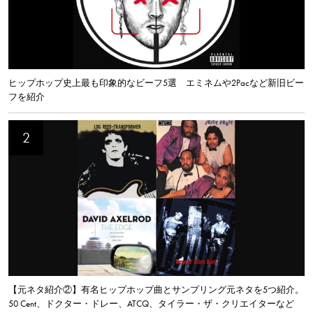
ヒップホップ史上最も印象的なビーフ5選 エミネムや2Pacなど新旧ビー
フを紹介
【元ネタ紹介②】有名ヒップホップ曲とサンプリング元ネタを5つ紹介。
50 Cent、ドクター・ドレー、ATCQ、タイラー・ザ・クリエイターなど