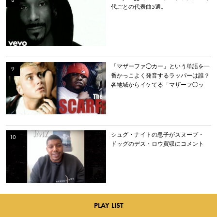
代ごとの代表曲5選。
「マザーファ◯カー」という単語を一
番かっこよく発音するラッパーは誰？
各地域からイケてる「マザーフ◯ッ
カー」を持つラッパーを選出。
シュグ・ナイトの息子がスヌープ・
ドッグのデス・ロウ買収にコメント
PLAY LIST