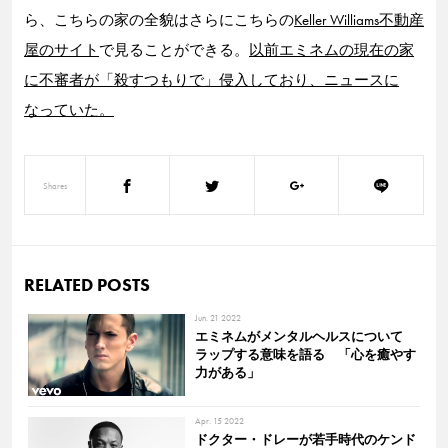
ら、こちらの家の全貌はさらにこちらの
Keller Williams不動産
屋のサイト
で見ることができる。
以前エミネムの現在の家
に不審者が「殺すつもりで」侵入しており、ニュースに
なっていた。
Shares
RELATED POSTS
Jun. 21 2022
エミネムがメンタルヘルスについて
ラップする意味を語る 「心を癒やす
力がある」
Apr. 15 2022
ドクター・ドレーが若手時代のケンド