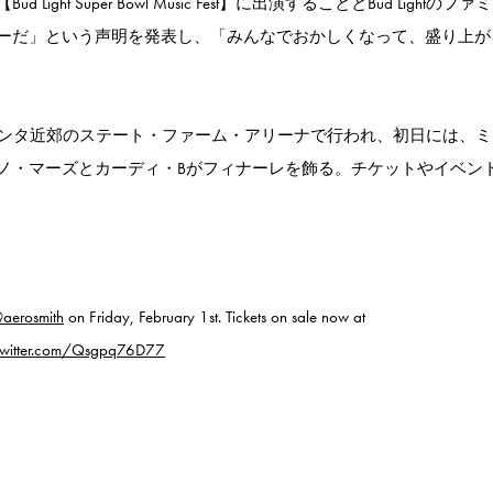
t Super Bowl Music Fest】に出演することとBud Lightのファ
ーだ」という声明を発表し、「みんなでおかしくなって、盛り上が
アトランタ近郊のステート・ファーム・アリーナで行われ、初日には、
ノ・マーズとカーディ・Bがフィナーレを飾る。チケットやイベン
aerosmith
on Friday, February 1st. Tickets on sale now at
.twitter.com/Qsgpq76D77