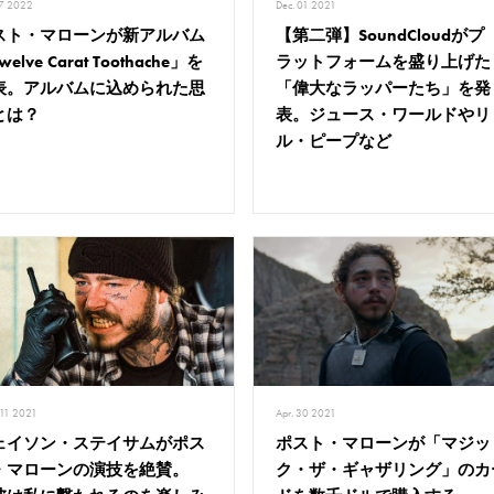
27 2022
Dec. 01 2021
スト・マローンが新アルバム
【第二弾】SoundCloudがプ
welve Carat Toothache」を
ラットフォームを盛り上げた
表。アルバムに込められた思
「偉大なラッパーたち」を発
とは？
表。ジュース・ワールドやリ
ル・ピープなど
 11 2021
Apr. 30 2021
ェイソン・ステイサムがポス
ポスト・マローンが「マジッ
・マローンの演技を絶賛。
ク・ザ・ギャザリング」のカ