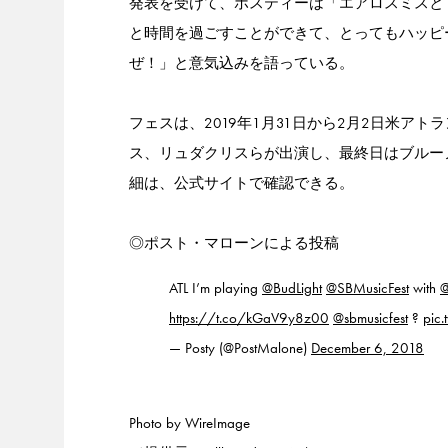
発表を受けて、ポスティーは「エアロスミスと【Bud Ligh
と時間を過ごすことができて、とってもハッピ
ぜ！」と意気込みを語っている。
フェスは、2019年1月31日から2月2日米
ス、リュダクリスらが出演し、最終日はブルー
細は、公式サイトで確認できる。
◎ポスト・マローンによる投稿
ATL I’m playing
@BudLight
@SBMusicFest
with
@
https://t.co/kGaV9y8z00
@sbmusicfest
?
pic
— Posty (@PostMalone)
December 6, 2018
Photo by WireImage