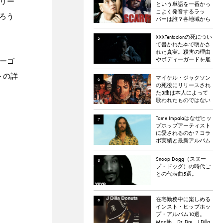
ミリー
という単語を一番かっ
こよく発音するラッ
ろう
パーは誰？各地域から
イケてる「マザーフ
◯ッカー」を持つラッ
XXXTentacionの死につい
パーを選出。
て書かれた本で明かさ
れた真実。殺害の理由
やボディーガードを雇
ミーゴ
わなかった理由など。
トの詳
マイケル・ジャクソン
の死後にリリースされ
た3曲は本人によって
歌われたものではない
と報道される
Tame Impalaはなぜヒッ
プホップアーティスト
に愛されるのか？コラ
ボ実績と最新アルバム
『The Slow Rush』から
理由を探る
Snoop Dogg（スヌー
プ・ドッグ）の時代ご
との代表曲5選。
在宅勤務中に楽しめる
インスト・ヒップホッ
プ・アルバム10選。
Madlib、Dr. Dre、J Dilla