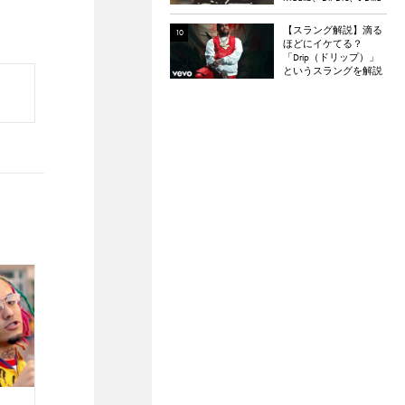
など。
【スラング解説】滴る
ほどにイケてる？
「Drip（ドリップ）」
というスラングを解説