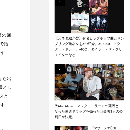
53回
【元ネタ紹介②】有名ヒップホップ曲とサン
で話
プリング元ネタを5つ紹介。50 Cent、ドク
ター・ドレー、ATCQ、タイラー・ザ・クリ
ライ
エイターなど
から出
環とし
スと
・オ
故Mac Miller（マック・ミラー）の死因と
なった偽造ドラッグを売った容疑者3人の公
判日が決定。
「マザーファ◯カー」