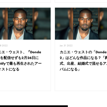
28 2022
Jan. 31 2022
ニエ・ウェスト、『Donda
カニエ・ウェストの「Donda
』を配信せずも2月26日に
2」はどんな作品になる？「
otifyで最も再生されたアー
式、出産、結婚式で流せるア
ィストになる
バムになる」