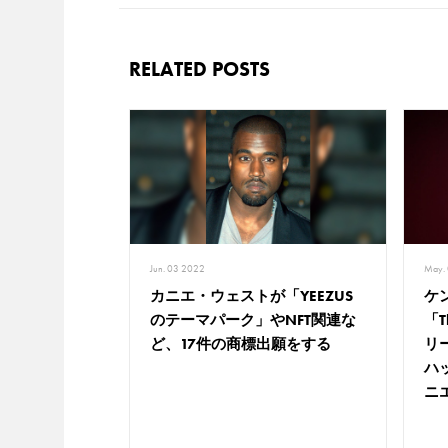
RELATED POSTS
Jun. 03 2022
May.
カニエ・ウェストが「YEEZUS
ケ
のテーマパーク」やNFT関連な
「T
ど、17件の商標出願をする
リ
ハ
ニ