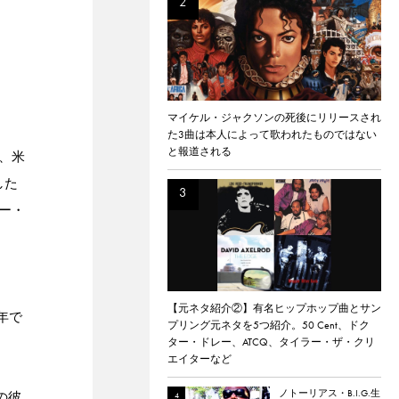
マイケル・ジャクソンの死後にリリースされ
た3曲は本人によって歌われたものではない
と報道される
、米
した
ー・
イ
【元ネタ紹介②】有名ヒップホップ曲とサン
年で
プリング元ネタを5つ紹介。50 Cent、ドク
ター・ドレー、ATCQ、タイラー・ザ・クリ
エイターなど
ノトーリアス・B.I.G.生
の彼