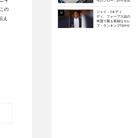
可のフロー、許可を出
さないアーティスト、
この
エミネムやドレイクの
ジェイ・Z＆ディ
例など
ディ、フォーブス誌の
伝え
米国で最も裕福なセレ
ブ・ランキングTOP10
入り