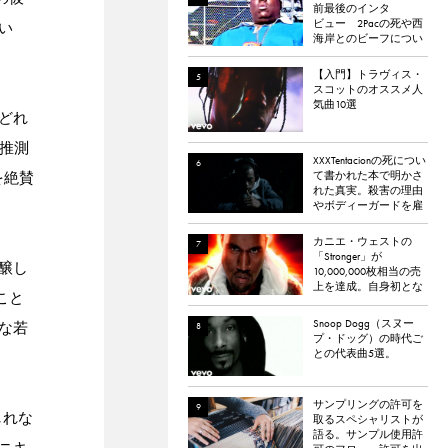
前最後のインタ
ビュー 2Pacの死や西
い
海岸とのビーフについ
て語る
【入門】トラヴィス・
スコットのオススメ人
気曲10選
どれ
を推測
XXXTentacionの死につい
を絶賛
て書かれた本で明かさ
れた真実。殺害の理由
やボディーガードを雇
わなかった理由など。
カニエ・ウェストの
「Stronger」が
醸し
10,000,000枚相当の売
上を達成。自身初とな
こと
るダイヤモンド認定
Snoop Dogg（スヌー
な若
プ・ドッグ）の時代ご
との代表曲5選。
サンプリングの許可を
しれな
取るスペシャリストが
語る。サンプル使用許
ニキ