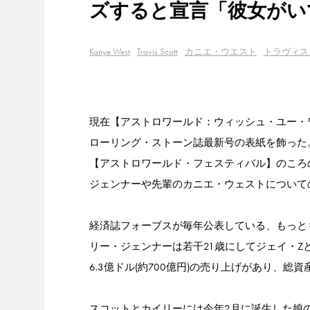
ズすると宣言「彼女がい
Kanye West
Travis Scott
カニエ・ウエスト
トラヴィス
現在【アストロワールド：ウィッシュ・ユー・
ローリング・ストーン誌最新号の表紙を飾った。
【アストロワールド・フェスティバル】のころ
ジェンナーや先輩のカニエ・ウェストについて
経済誌フォーブスが毎年公表している、もっとも
リー・ジェンナーは若干21歳にしてジェイ・Z
6.3億ドル(約700億円)の売り上げがあり、総資
スコットとカイリーには今年2月に誕生した娘