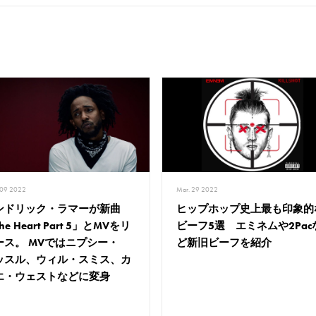
 09 2022
Mar. 29 2022
ンドリック・ラマーが新曲
ヒップホップ史上最も印象的
he Heart Part 5」とMVをリ
ビーフ5選 エミネムや2Pac
ース。 MVではニプシー・
ど新旧ビーフを紹介
ッスル、ウィル・スミス、カ
エ・ウェストなどに変身