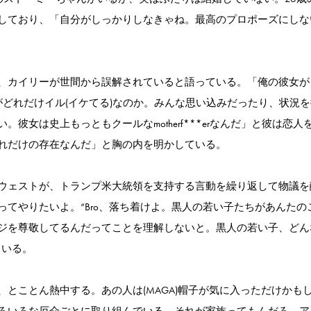
しており、「自分がしっかりしなきゃね。最高のプロポーズにしな
、カイリーが世間から誤解されていると語っている。「俺の彼女が
がどれだけイル(イケてる)なのか。みんな思い込みだったり、状況
彼女は史上もっともクールなmotherf***erなんだ」と彼は恋人
れだけの存在なんだ」と胸の内を明かしている。
ウェストが、トランプ米大統領を支持する言動を繰り返して物議を
てやりたいよ。“Bro、落ち着けよ。黒人の若い子たちがあんたの
ジを尊敬してるんだってことを理解しないと。黒人の若い子、どん
ている。
とことん熱中する。あの人は(MAGA)帽子が気に入っただけかも
ろいろな厄介ごとに取り組んでいる。それが家族ってもんだろ。ア