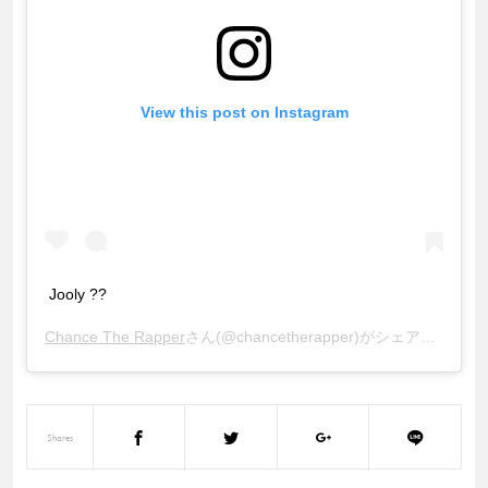
View this post on Instagram
Jooly ??
Chance The Rapper
さん(@chancetherapper)がシェアした投稿 –
Shares