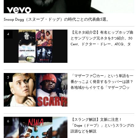
Snoop Dogg（スヌープ・ドッグ）の時代ごとの代表曲5選。
【元ネタ紹介②】有名ヒップホップ曲
とサンプリング元ネタを5つ紹介。50
Cent、ドクター・ドレー、ATCQ、タ
イラー・ザ・クリエイターなど
「マザーファ◯カー」という単語を一
番かっこよく発音するラッパーは誰？
各地域からイケてる「マザーフ◯ッ
カー」を持つラッパーを選出。
【スラング解説】文脈に注意！
「Dope（ドープ）」というスラングの
語源などを解説