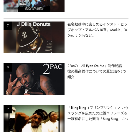
在宅勤務中に楽しめるインスト・ヒッ
プホップ・アルバム10選。Madlib、Dr.
Dre、J Dillaなど。
2Pacの「All Eyez On Me」制作秘話
彼の最高傑作についての豆知識を8つ
紹介
「Bling Bling（ブリンブリン）」という
スラングを広めたのは誰？フレーズを
一躍有名にした楽曲「Bling Bling」につ
いて解説。