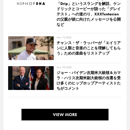
「Drip」というスラングを解説、ケン
ドリックとコービーが語った「グレイ
テスト」への道のり、XXXTentacion
の父親が彼に向けたメッセージを公開
など
Nov. 13 2020
チャンス・ザ・ラッパーが「エイリア
ンに人類と音楽のことを理解してもら
う」ための楽曲をリストアップ
Nov. 09 2020
ジョー・バイデン次期米大統領＆カマ
ラ・ハリス次期米副大統領の当選を受
け多くのヒップホップアーティストた
ちがコメント
VIEW MORE